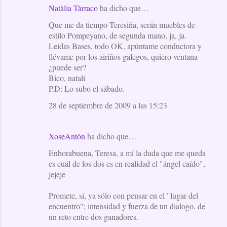
Natàlia Tàrraco
ha dicho que…
Que me da tiempo Teresiña, serán muebles de
estilo Pompeyano, de segunda mano, ja, ja.
Leídas Bases, todo OK, apúntame conductora y
llévame por los airiños galegos, quiero ventana
¿puede ser?
Bico, natalí
P.D: Lo subo el sábado.
28 de septiembre de 2009 a las 15:23
XoseAntón
ha dicho que…
Enhorabuena, Teresa, a mí la duda que me queda
es cuál de los dos es en realidad el "ángel caído",
jejeje
Promete, sí, ya sólo con pensar en el "lugar del
encuentro"; intensidad y fuerza de un dialogo, de
un reto entre dos ganadores.