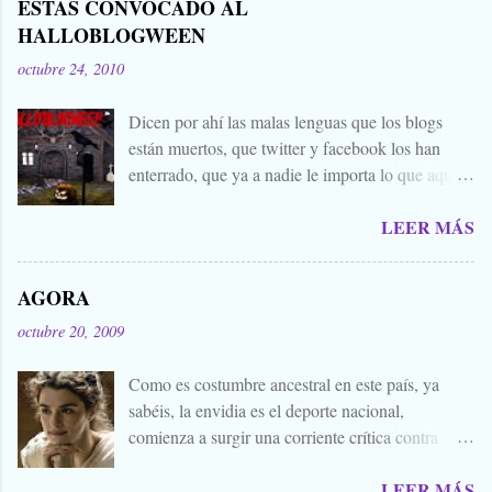
ESTAS CONVOCADO AL
HALLOBLOGWEEN
octubre 24, 2010
Dicen por ahí las malas lenguas que los blogs
están muertos, que twitter y facebook los han
enterrado, que ya a nadie le importa lo que aquí
escribimos. Propongo estas fechas señaladas para
LEER MÁS
levantar nuestros blogs, sean vivos, muertos, o
zombies bailones, y demostrar que aquí aún se
cuecen muchas cosas interesantes, y si hace falta
AGORA
añadir a la olla algún ojo de sapo, mandrágora, y
octubre 20, 2009
sangre de virgen nacida bajo la luna llena, sea.
Ellos se lo han buscado. Comienza el .... Os
Como es costumbre ancestral en este país, ya
convoco a todos, amigos, conocidos, amigos de
sabéis, la envidia es el deporte nacional,
amigos, blogueros en general. Cuéntanos tu
comienza a surgir una corriente crítica contra
historia para morirnos de miedo este largo fin de
Alejandro Amenábar, aprovechando el reciente
semana de todos los santos y fieles difuntos.
LEER MÁS
estreno de su última película. Y es que hay que
Aquella que te contaba tu abuela, la del