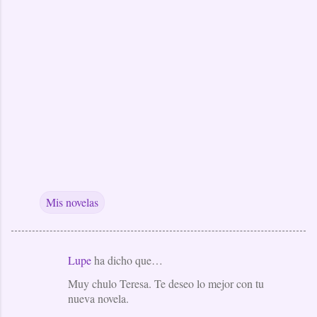
Mis novelas
Lupe
ha dicho que…
C
Muy chulo Teresa. Te deseo lo mejor con tu
o
nueva novela.
m