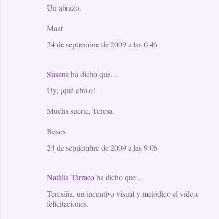
e
Un abrazo.
n
Maat
t
24 de septiembre de 2009 a las 0:46
a
r
i
Susana
ha dicho que…
o
Uy, ¡qué chulo!
s
Mucha suerte, Teresa.
Besos
24 de septiembre de 2009 a las 9:06
Natàlia Tàrraco
ha dicho que…
Teresiña, un incentivo visual y melódico el vídeo,
felicitaciones.