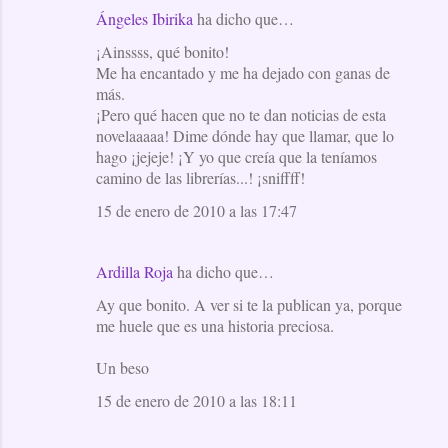
Ángeles Ibirika
ha dicho que…
C
¡Ainssss, qué bonito!
o
Me ha encantado y me ha dejado con ganas de
m
más.
e
¡Pero qué hacen que no te dan noticias de esta
novelaaaaa! Dime dónde hay que llamar, que lo
n
hago ¡jejeje! ¡Y yo que creía que la teníamos
t
camino de las librerías...! ¡sniffff!
a
15 de enero de 2010 a las 17:47
r
i
Ardilla Roja
ha dicho que…
o
Ay que bonito. A ver si te la publican ya, porque
s
me huele que es una historia preciosa.
Un beso
15 de enero de 2010 a las 18:11