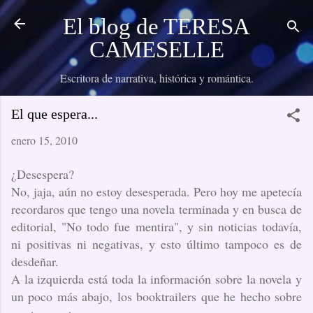
Ir al contenido principal
El blog de TERESA
CAMESELLE
Escritora de narrativa, histórica y romántica.
El que espera...
enero 15, 2010
¿Desespera?
No, jaja, aún no estoy desesperada. Pero hoy me apetecía
recordaros que tengo una novela terminada y en busca de
editorial, "No todo fue mentira", y sin noticias todavía,
ni positivas ni negativas, y esto último tampoco es de
desdeñar.
A la izquierda está toda la información sobre la novela y
un poco más abajo, los booktrailers que he hecho sobre