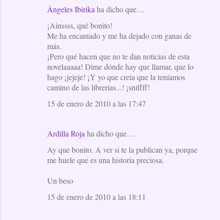
Ángeles Ibirika
ha dicho que…
C
¡Ainssss, qué bonito!
o
Me ha encantado y me ha dejado con ganas de
m
más.
e
¡Pero qué hacen que no te dan noticias de esta
novelaaaaa! Dime dónde hay que llamar, que lo
n
hago ¡jejeje! ¡Y yo que creía que la teníamos
t
camino de las librerías...! ¡sniffff!
a
15 de enero de 2010 a las 17:47
r
i
Ardilla Roja
ha dicho que…
o
Ay que bonito. A ver si te la publican ya, porque
s
me huele que es una historia preciosa.
Un beso
15 de enero de 2010 a las 18:11