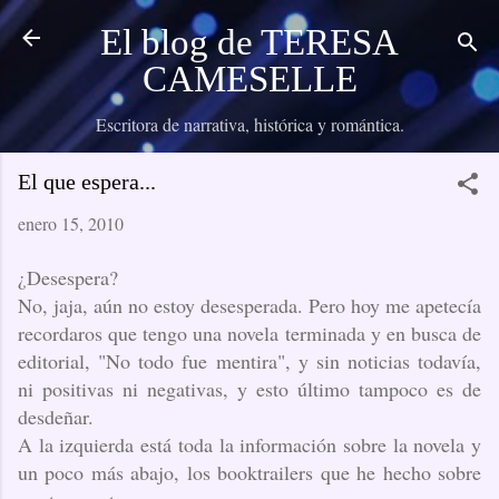
Ir al contenido principal
El blog de TERESA
CAMESELLE
Escritora de narrativa, histórica y romántica.
El que espera...
enero 15, 2010
¿Desespera?
No, jaja, aún no estoy desesperada. Pero hoy me apetecía
recordaros que tengo una novela terminada y en busca de
editorial, "No todo fue mentira", y sin noticias todavía,
ni positivas ni negativas, y esto último tampoco es de
desdeñar.
A la izquierda está toda la información sobre la novela y
un poco más abajo, los booktrailers que he hecho sobre