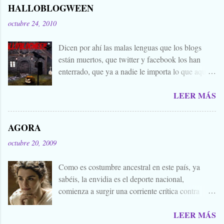
HALLOBLOGWEEN
octubre 24, 2010
Dicen por ahí las malas lenguas que los blogs
están muertos, que twitter y facebook los han
enterrado, que ya a nadie le importa lo que aquí
escribimos. Propongo estas fechas señaladas para
LEER MÁS
levantar nuestros blogs, sean vivos, muertos, o
zombies bailones, y demostrar que aquí aún se
cuecen muchas cosas interesantes, y si hace falta
AGORA
añadir a la olla algún ojo de sapo, mandrágora, y
octubre 20, 2009
sangre de virgen nacida bajo la luna llena, sea.
Ellos se lo han buscado. Comienza el .... Os
Como es costumbre ancestral en este país, ya
convoco a todos, amigos, conocidos, amigos de
sabéis, la envidia es el deporte nacional,
amigos, blogueros en general. Cuéntanos tu
comienza a surgir una corriente crítica contra
historia para morirnos de miedo este largo fin de
Alejandro Amenábar, aprovechando el reciente
semana de todos los santos y fieles difuntos.
LEER MÁS
estreno de su última película. Y es que hay que
Aquella que te contaba tu abuela, la del