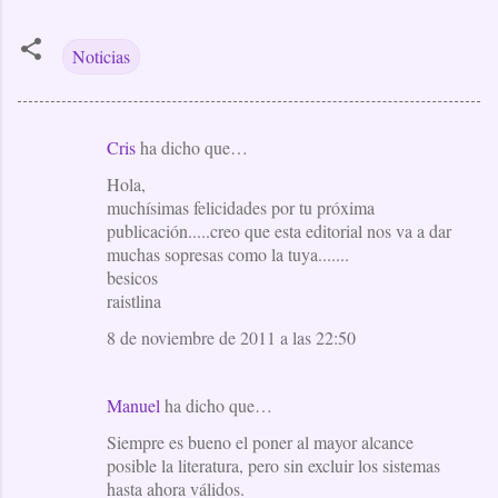
Noticias
Cris
ha dicho que…
C
Hola,
o
muchísimas felicidades por tu próxima
m
publicación.....creo que esta editorial nos va a dar
e
muchas sopresas como la tuya.......
besicos
n
raistlina
t
8 de noviembre de 2011 a las 22:50
a
r
i
Manuel
ha dicho que…
o
Siempre es bueno el poner al mayor alcance
posible la literatura, pero sin excluir los sistemas
s
hasta ahora válidos.