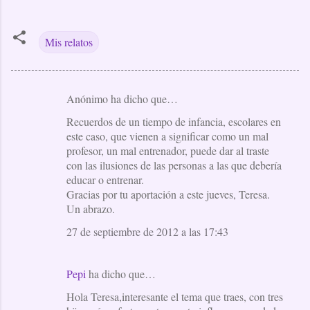
Mis relatos
Anónimo ha dicho que…
C
Recuerdos de un tiempo de infancia, escolares en
o
este caso, que vienen a significar como un mal
m
profesor, un mal entrenador, puede dar al traste
e
con las ilusiones de las personas a las que debería
educar o entrenar.
n
Gracias por tu aportación a este jueves, Teresa.
t
Un abrazo.
a
27 de septiembre de 2012 a las 17:43
r
i
Pepi
ha dicho que…
o
Hola Teresa,interesante el tema que traes, con tres
s