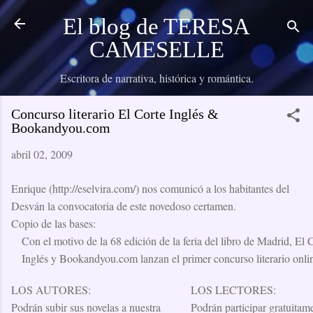
Ir al contenido principal
El blog de TERESA
CAMESELLE
Escritora de narrativa, histórica y romántica.
Concurso literario El Corte Inglés &
Bookandyou.com
abril 02, 2009
Enrique (http://eselvira.com/) nos comunicó a los habitantes del
Desván la convocatoria de este novedoso certamen.
Copio de las bases:
Con el motivo de la 68 edición de la feria del libro de Madrid, El 
Inglés y Bookandyou.com lanzan el primer concurso literario onli
LOS AUTORES:
LOS LECTORES:
Podrán subir sus novelas a nuestra
Podrán participar gratuitam