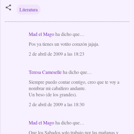
Literatura
Mad el Mago
ha dicho que…
C
Pos ya tienes un votito corazón jajaja.
o
m
2 de abril de 2009 a las 18:23
e
n
Teresa Cameselle
ha dicho que…
t
Siempre puedo contar contigo, creo que te voy a
a
nombrar mi caballero andante.
Un beso (de los grandes).
r
i
2 de abril de 2009 a las 18:30
o
s
Mad el Mago
ha dicho que…
Que los Sabados solo trabajo por las mañanas y