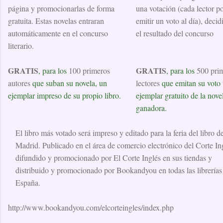
página y promocionarlas de forma
una votación (cada lector p
gratuita. Estas novelas entraran
emitir un voto al día), decid
automáticamente en el concurso
el resultado del concurso
literario.
GRATIS
GRATIS
, para los
100 primeros
, para los
500 pri
autores
que suban su novela, un
lectores
que emitan su voto
ejemplar impreso de su propio libro.
ejemplar gratuito de la nove
ganadora.
El libro más votado será impreso y editado para la feria del libro d
Madrid. Publicado en el área de comercio electrónico del Corte In
difundido y promocionado por El Corte Inglés en sus tiendas y
distribuido y promocionado por Bookandyou en todas las librerías
España.
http://www.bookandyou.com/elcorteingles/index.php