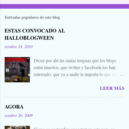
Entradas populares de este blog
ESTAS CONVOCADO AL
HALLOBLOGWEEN
octubre 24, 2010
Dicen por ahí las malas lenguas que los blogs
están muertos, que twitter y facebook los han
enterrado, que ya a nadie le importa lo que aquí
escribimos. Propongo estas fechas señaladas para
LEER MÁS
levantar nuestros blogs, sean vivos, muertos, o
zombies bailones, y demostrar que aquí aún se
cuecen muchas cosas interesantes, y si hace falta
AGORA
añadir a la olla algún ojo de sapo, mandrágora, y
octubre 20, 2009
sangre de virgen nacida bajo la luna llena, sea.
Ellos se lo han buscado. Comienza el .... Os