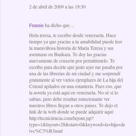
2 de abril de 2009 a las 19:30
Frannie
ha dicho que…
Hola teresa, te escribo desde venezuela. Hace
tiempo ya que gracias a tu amabilidad puede leer
la maravillosa historia de Maria Teresa y sus
aventuras en Bankara. Te doy las gracias
nuevamente de corazón por permitirmelo. Te
escribo para decirte que justo ayer me pasaba por
una de las librerías de mi ciudad y me sorprendí
gratamente al ver varios ejemplares de La hija del
Cónsul apilados en una estantería. Pues eso, que
la novela ya está aquí en venezuela. No sé si lo
sabías, pero debe resultar emocionante ver
nuestros libros llegan a otros paises. Te dejo el
link de la web donde se puede adquirir aquí:
http://tecniciencia.com/layout.jsp?
type=1&layout=28&start=0&keyword=la+hija+de
l+c%C3%B3nsul