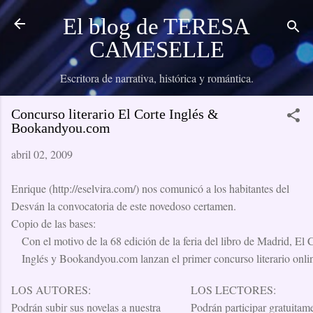
Ir al contenido principal
El blog de TERESA
CAMESELLE
Escritora de narrativa, histórica y romántica.
Concurso literario El Corte Inglés &
Bookandyou.com
abril 02, 2009
Enrique (http://eselvira.com/) nos comunicó a los habitantes del
Desván la convocatoria de este novedoso certamen.
Copio de las bases:
Con el motivo de la 68 edición de la feria del libro de Madrid, El 
Inglés y Bookandyou.com lanzan el primer concurso literario onli
LOS AUTORES:
LOS LECTORES:
Podrán subir sus novelas a nuestra
Podrán participar gratuitam