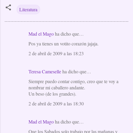
Literatura
Mad el Mago
ha dicho que…
C
Pos ya tienes un votito corazón jajaja.
o
m
2 de abril de 2009 a las 18:23
e
n
Teresa Cameselle
ha dicho que…
t
Siempre puedo contar contigo, creo que te voy a
a
nombrar mi caballero andante.
Un beso (de los grandes).
r
i
2 de abril de 2009 a las 18:30
o
s
Mad el Mago
ha dicho que…
Que los Sabados solo trabajo por las mañanas y