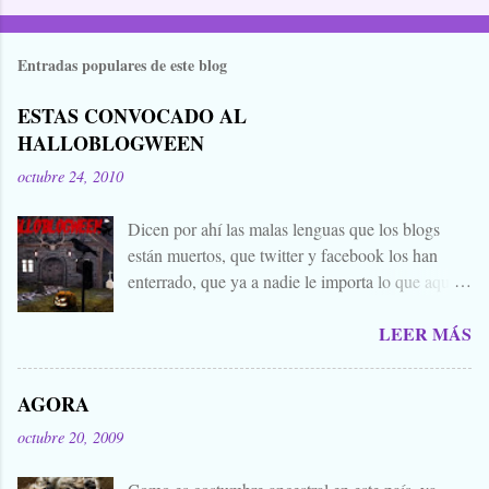
Entradas populares de este blog
ESTAS CONVOCADO AL
HALLOBLOGWEEN
octubre 24, 2010
Dicen por ahí las malas lenguas que los blogs
están muertos, que twitter y facebook los han
enterrado, que ya a nadie le importa lo que aquí
escribimos. Propongo estas fechas señaladas para
LEER MÁS
levantar nuestros blogs, sean vivos, muertos, o
zombies bailones, y demostrar que aquí aún se
cuecen muchas cosas interesantes, y si hace falta
AGORA
añadir a la olla algún ojo de sapo, mandrágora, y
octubre 20, 2009
sangre de virgen nacida bajo la luna llena, sea.
Ellos se lo han buscado. Comienza el .... Os