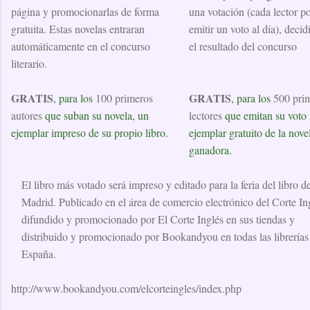
página y promocionarlas de forma
una votación (cada lector p
gratuita. Estas novelas entraran
emitir un voto al día), decid
automáticamente en el concurso
el resultado del concurso
literario.
GRATIS
GRATIS
, para los
100 primeros
, para los
500 pri
autores
que suban su novela, un
lectores
que emitan su voto
ejemplar impreso de su propio libro.
ejemplar gratuito de la nove
ganadora.
El libro más votado será impreso y editado para la feria del libro d
Madrid. Publicado en el área de comercio electrónico del Corte In
difundido y promocionado por El Corte Inglés en sus tiendas y
distribuido y promocionado por Bookandyou en todas las librerías
España.
http://www.bookandyou.com/elcorteingles/index.php