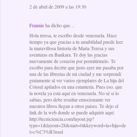
2 de abril de 2009 a las 19:30
Frannie
ha dicho que…
Hola teresa, te escribo desde venezuela. Hace
tiempo ya que gracias a tu amabilidad puede leer
la maravillosa historia de Maria Teresa y sus
aventuras en Bankara. Te doy las gracias
nuevamente de corazón por permitirmelo. Te
escribo para decirte que justo ayer me pasaba por
una de las librerías de mi ciudad y me sorprendí
gratamente al ver varios ejemplares de La hija del
Cónsul apilados en una estantería. Pues eso, que
la novela ya está aquí en venezuela. No sé si lo
sabías, pero debe resultar emocionante ver
nuestros libros llegan a otros paises. Te dejo el
link de la web donde se puede adquirir aquí:
http://tecniciencia.com/layout.jsp?
type=1&layout=28&start=0&keyword=la+hija+de
l+c%C3%B3nsul