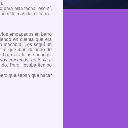
).
o para esta fecha, eso sí,
n mito más de mi tierra.
darios empapados en barro
niendo en cuenta que era
ón macabra. Les seguí un
astro que iban dejando de
o bajo las telas sudadas.
 nos crucemos, no le va a
do. Pero llevaba tiempo
spero que sepan qué hacer