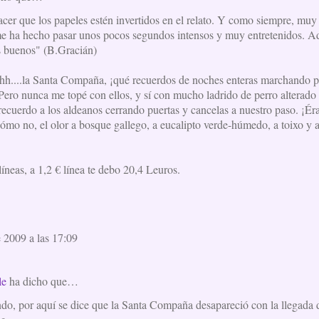
acer que los papeles estén invertidos en el relato. Y como siempre, muy
 me ha hecho pasar unos pocos segundos intensos y muy entretenidos. A
s buenos" (B.Gracián)
la Santa Compaña, ¡qué recuerdos de noches enteras marchando por
ero nunca me topé con ellos, y sí con mucho ladrido de perro alterado p
 recuerdo a los aldeanos cerrando puertas y cancelas a nuestro paso. ¡
cómo no, el olor a bosque gallego, a eucalipto verde-húmedo, a toixo y 
líneas, a 1,2 € línea te debo 20,4 Leuros.
e 2009 a las 17:09
le
ha dicho que…
do, por aquí se dice que la Santa Compaña desapareció con la llegada de