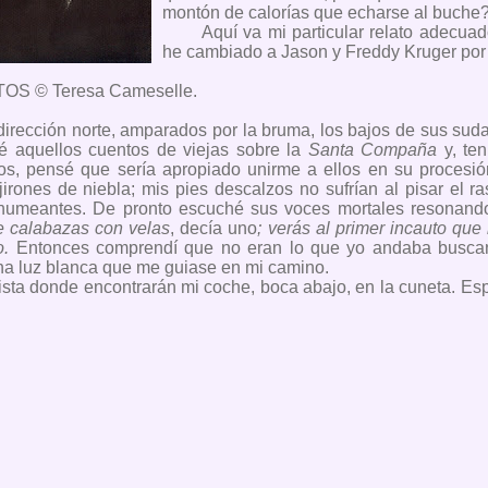
montón de calorías que echarse al buche?
Aquí va mi particular relato adecuad
he cambiado a Jason y Freddy Kruger por u
S © Teresa Cameselle.
irección norte, amparados por la bruma, los bajos de sus su
é aquellos cuentos de viejas sobre la
Santa Compaña
y, te
ntos, pensé que sería apropiado unirme a ellos en su procesi
jirones de niebla; mis pies descalzos no sufrían al pisar el r
as humeantes. De pronto escuché sus voces mortales resonand
 calabazas con velas
, decía uno
; verás al primer incauto que
o.
Entonces comprendí que no eran lo que yo andaba buscan
na luz blanca que me guiase en mi camino.
pista donde encontrarán mi coche, boca abajo, en la cuneta. E