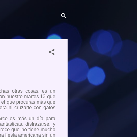
uchas otras cosas, es un
con nuestro martes 13 que
n el que procuras más que
ra ni cruzarte con gatos
harco es más un día para
fantásticas, disfrazarse, y
arece que no tiene mucho
na fiesta americana sin un