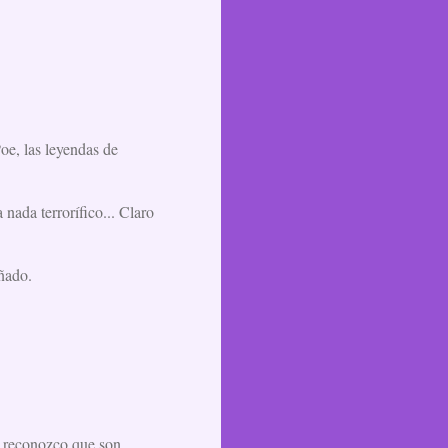
oe, las leyendas de
nada terrorífico... Claro
uñado.
e reconozco que son