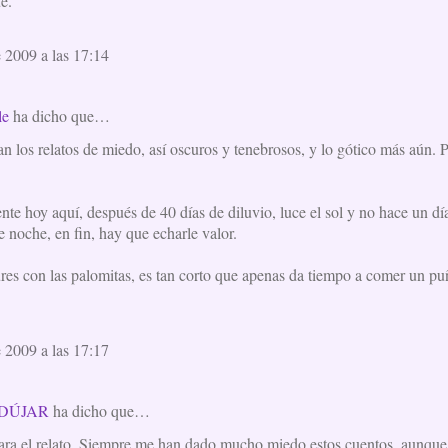
e.
e 2009 a las 17:14
le
ha dicho que…
n los relatos de miedo, así oscuros y tenebrosos, y lo gótico más aún. P
te hoy aquí, después de 40 días de diluvio, luce el sol y no hace un día 
 noche, en fin, hay que echarle valor.
ures con las palomitas, es tan corto que apenas da tiempo a comer un p
e 2009 a las 17:17
DÚJAR
ha dicho que…
ara el relato. Siempre me han dado mucho miedo estos cuentos, aunqu