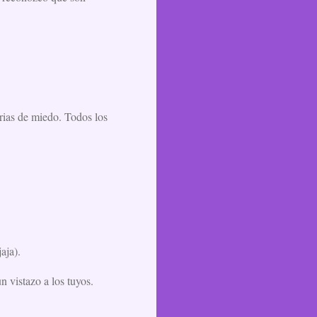
orias de miedo. Todos los
aja).
n vistazo a los tuyos.