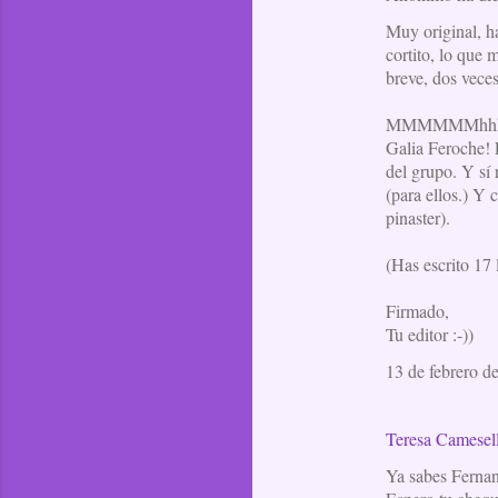
Muy original, h
cortito, lo que
breve, dos vece
MMMMMMhhhh....
Galia Feroche! P
del grupo. Y sí
(para ellos.) Y 
pinaster).
(Has escrito 17 
Firmado,
Tu editor :-))
13 de febrero d
Teresa Camesel
Ya sabes Fernan