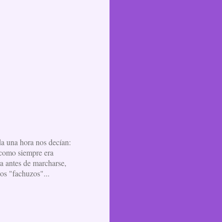
da una hora nos decían:
 como siempre era
ra antes de marcharse,
os "fachuzos"...