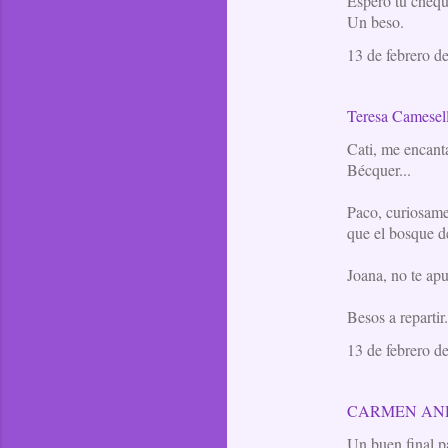
Espero tu chequ
Un beso.
13 de febrero d
Teresa Camesel
Cati, me encanta
Bécquer...
Paco, curiosamen
que el bosque de
Joana, no te ap
Besos a repartir.
13 de febrero d
CARMEN AN
Un buen final p