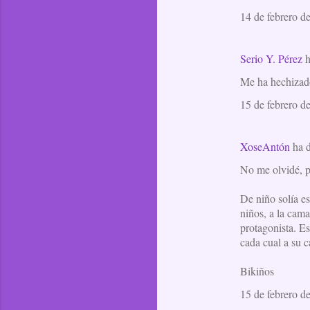
14 de febrero d
Serio Y. Pérez
h
Me ha hechizado
15 de febrero d
XoseAntón
ha 
No me olvidé, p
De niño solía e
niños, a la cam
protagonista. Es
cada cual a su 
Bikiños
15 de febrero d