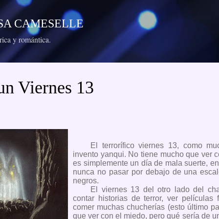
Ir al contenido principal
RESA CAMESELLE
órica y romántica.
un Viernes 13
El terrorífico viernes 13, como m
invento yanqui. No tiene mucho que ver 
es simplemente un día de mala suerte, e
nunca no pasar por debajo de una escale
negros.
El viernes 13 del otro lado del c
contar historias de terror, ver películas 
comer muchas chucherías (esto último p
que ver con el miedo, pero qué sería de u