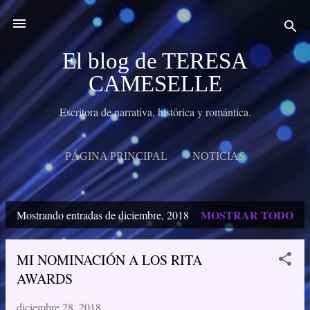
Ir al contenido principal
El blog de TERESA
CAMESELLE
Escritora de narrativa, histórica y romántica.
PÁGINA PRINCIPAL
NOTICIAS
MIS NOVELAS
MIS RELATOS
MÁS…
MOSTRAR TODO
Mostrando entradas de diciembre, 2018
BIO
E
n
MI NOMINACIÓN A LOS RITA
t
AWARDS
r
diciembre 28, 2018