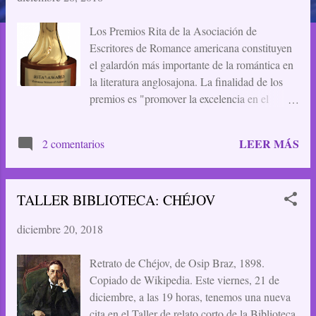
a
Los Premios Rita de la Asociación de
d
Escritores de Romance americana constituyen
a
el galardón más importante de la romántica en
la literatura anglosajona. La finalidad de los
s
premios es "promover la excelencia en el
género mediante el reconocimiento de la
novelas más destacadas publicadas". Como
LEER MÁS
2 comentarios
todos los premios, algunos años acertarán más
que otros en los gustos de los lectores, pero
aún así, siguen siendo los Óscars de la novela
TALLER BIBLIOTECA: CHÉJOV
romántica. Probablemente has llegado hasta
aquí siguiendo el enlace sobre esta asombrosa
diciembre 20, 2018
noticia que he puesto en Facebook. ¡Una
nominación a los Rita Awards para una autora
Retrato de Chéjov, de Osip Braz, 1898.
española! Y nada menos que a la mejor autora
Copiado de Wikipedia. Este viernes, 21 de
en lengua extranjera. Antes que nada quiero
diciembre, a las 19 horas, tenemos una nueva
darte las gracias si venías a felicitarme por esta
cita en el Taller de relato corto de la Biblioteca