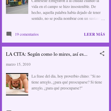
Cameselle Emigraron a la ciudad cuando la
vida en el campo se hizo insostenible. De
hecho, aquella palabra había dejado de tener
sentido, no se podía nombrar con un sustantivo
que remitía a verde, húmedo, frondoso, lo que
ahora sólo eran tierras secas y baldías, duros
LEER MÁS
19 comentarios
terrones de los que ya no brotaba nada
comestible. La vida en la ciudad tampoco fue
fácil. Las calles eran campos minados de
LA CITA: Según como lo mires, así es...
personas apuradas y vehículos rápidos y muy
peligrosos. Pero al menos habían descubierto
marzo 15, 2010
una fuente inagotable de alimento: los
contenedores de los supermercados. Al caer la
La frase del día, hoy proverbio chino: "Si no
tarde, los empleados sacaban cajas con la fruta
tiene arreglo, ¿para qué preocuparse? Si tiene
pasada, los embutidos rancios, el pan duro, y
arreglo, ¿para qué preocuparse?"
entonces la manada se daba un festín;
olvidando sus costumbres de antiguo ya no
guardaban para los duros inviernos. El
problema surgió cuando, debido a las quejas