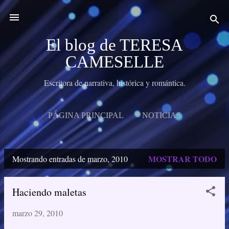
Ir al contenido principal
El blog de TERESA
CAMESELLE
Escritora de narrativa, histórica y romántica.
PÁGINA PRINCIPAL
NOTICIAS
MIS NOVELAS
MIS RELATOS
MÁS…
MOSTRAR TODO
Mostrando entradas de marzo, 2010
BIO
E
n
Haciendo maletas
t
marzo 29, 2010
r