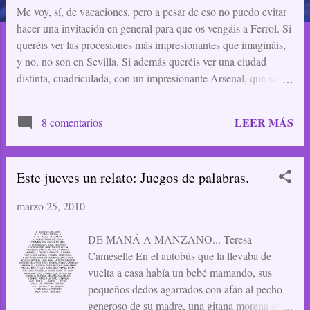
a
Me voy, sí, de vacaciones, pero a pesar de eso no puedo evitar
hacer una invitación en general para que os vengáis a Ferrol. Si
d
queréis ver las procesiones más impresionantes que imagináis,
a
y no, no son en Sevilla. Si además queréis ver una ciudad
distinta, cuadriculada, con un impresionante Arsenal, que se
s
puede visitar, y uno de los mejores Museos Navales del país. Y
se acaba de inaugurar una gran exposición en la Fundación
LEER MÁS
8 comentarios
Caixa Galicia, conmemorando los 100 años de don Gonzalo
Torrente Ballester, uno de los ferrolanos más ilustres, de entre
los muchos que ha habido. Tenéis además Equiocio, una feria
Este jueves un relato: Juegos de palabras.
del caballo, con competiciones y todo tipo de actividades. Y
nuestras playas, nuestros paseos por la ría en lancha, nuestra
marzo 25, 2010
comida... Y además "casi" han acabado las obras de la Plaza de
España. ¿Algo más? Bueno, pues sí, en Ferrol se puede hacer
DE MANÁ A MANZANO... Teresa
todo eso, y encima es barato, nada que ver con las grandes
Cameselle En el autobús que la llevaba de
capitales, y cómodo, porque a todas partes llegas rápidam...
vuelta a casa había un bebé mamando, sus
pequeños dedos agarrados con afán al pecho
generoso de su madre, una gitana morena de