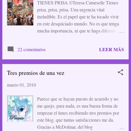
TIENES PRISA ©Teresa Cameselle Tienes
prisa, prisa, prisa. Una urgencia vital
ineludible. Es el papel que te ha tocado vivir
en este desquiciado mundo. No es que tenga
mucha importancia, ni que te haga diferente de
los demás, ahora que vives en una gran urbe.
Sólo eres uno entre tantos pollos descabezados
LEER MÁS
22 comentarios
que corren sin rumbo ni destino. Era distinto
antes, en aquellos tiempos en que vagabas por
campos y bosques, con tu reloj en la mano
Tres premios de una vez
murmurando tu mantra: “no llego, no llego, no
llego”. Aquí en la ciudad nadie te mira, no
marzo 01, 2010
como lo hizo ella aquella vez. Todos están
muy ocupados, escuchando música o hablando
Parece que se hayan puesto de acuerdo y no
por teléfono, y sólo se detienen para mirar
me quejo, para nada, es una buena forma de
fijamente la luz roja, con una concentración
empezar el lunes recibiendo tres premios por
absurda, como si el hecho de que diez, treinta,
este blog, que tantas satisfacciones me da.
cincuenta peatones la miren al mismo tiempo,
Gracias a McDolmar, del blog
pudiera conseguir que cambie a verde más