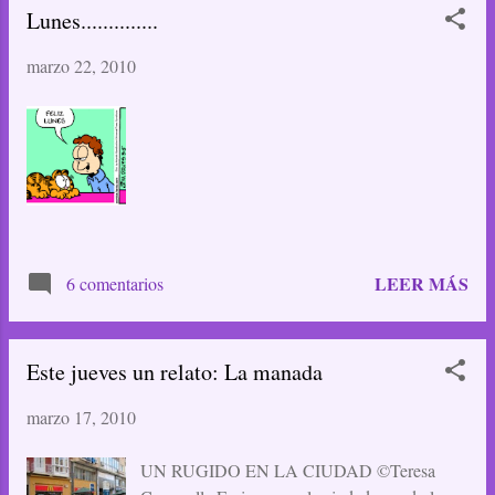
Lunes..............
publicadas en La Voz de Galicia.) Rondalla
ante el Ayuntamiento, en la Plaza de Armas.
marzo 22, 2010
Cantándole a una "Pepita" en su balcón. Y
aquí os animáis a acompañarles? Nas ondas do
mar Palabras de amor Nas ondas do mar
palabras de amor Nas ondas do mar Nas ondas
do mar Soñei con Ferrol Nas ondas do mar
Sinto a túa presencia Nas ondas do mar Nas
ondas do mar Palabras de ausencia
LEER MÁS
6 comentarios
Este jueves un relato: La manada
marzo 17, 2010
UN RUGIDO EN LA CIUDAD ©Teresa