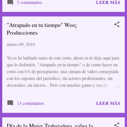
LEER MÁS
5 comentarios
del vecindario, el supermercado dejó de
surtirles al atardecer. No pudieron averiguar
qué hacían ahora con la comida sobrante...
"Atrapado en tu tiempo" Woo¡
Producciones
marzo 09, 2010
Ya os he hablado antes de este corto, ahora os lo dejo aquí para
que lo disfrutéis. "Atrapado en tu tiempo" o de como hacer un
corto con 0 € de presupuesto, una cámara de vídeo conseguida
con los cupones del periódico, sin actores profesionales, sin
decorados, sin micros... Pero con muchas ganas y mucha
ilusión. Y guión de Diego Freire (Cameselle). Atrapado en tu
tiempo Cargado por wooproducciones . - Mira más videos de
LEER MÁS
13 comentarios
TV y películas.
Día de la Mujer Trabajadora, valga la