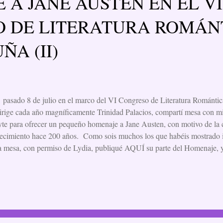
 A JANE AUSTEN EN EL VI
 DE LITERATURA ROMÁN
ÑA (II)
pasado 8 de julio en el marco del VI Congreso de Literatura Románti
irige cada año magníficamente Trinidad Palacios, compartí mesa con 
te para ofrecer un pequeño homenaje a Jane Austen, con motivo de l
lecimiento hace 200 años. Como sois muchos los que habéis mostrado in
a mesa, con permiso de Lydia, publiqué AQUÍ su parte del Homenaje, y
mbién la mía. --> JANE AUSTEN, VIDA Y OBRA ALGUNAS P
NCIDENCIAS Teresa Cameselle Jane Austen falleció el 18 de julio 
ritora apenas había comenzado y hubo que esperar hasta 1870 para que
grafía, escrita por su sobrino James Edward Austen-Leigh, hijo de su 
tarea al ver que nadie lo hacía y que la memoria de su querida tía, de la 
te ...