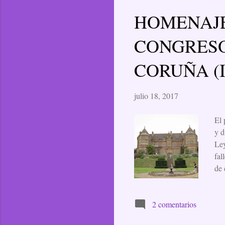
HOMENAJE
CONGRESO
CORUÑA (I
julio 18, 2017
El 
y d
Ley
fal
de 
la 
con
2 comentarios
LEY
det