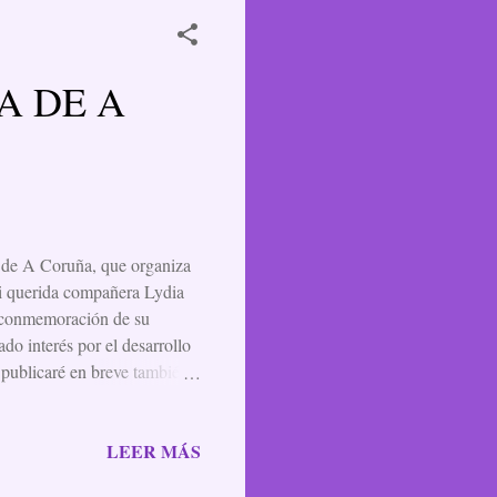
A DE A
a de A Coruña, que organiza
mi querida compañera Lydia
a conmemoración de su
o interés por el desarrollo
 publicaré en breve también
otidiana de Jane Austen y sus
istórico-social) LYDIA
LEER MÁS
 época Vamos a mirar con
 o rechazo que nos cause,