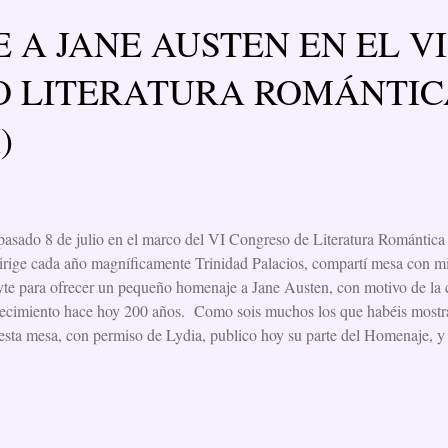
 A JANE AUSTEN EN EL VI
 LITERATURA ROMÁNTIC
)
pasado 8 de julio en el marco del VI Congreso de Literatura Romántic
irige cada año magníficamente Trinidad Palacios, compartí mesa con 
te para ofrecer un pequeño homenaje a Jane Austen, con motivo de l
lecimiento hace hoy 200 años. Como sois muchos los que habéis mostrad
esta mesa, con permiso de Lydia, publico hoy su parte del Homenaje, y
mía. Seguro que disfrutaréis de este interesante recorrido por la vida c
temporáneos. El mundo real de Jane Austen (1775-1817) (Contexto h
TE COELLO 1.- La época 2.- La sociedad 3.- La gastronomía 1.- La
enimiento este edificio neogótico inglés. Con independencia del placer