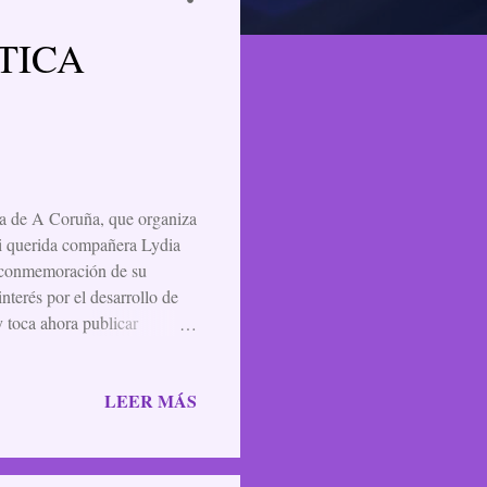
TICA
ca de A Coruña, que organiza
mi querida compañera Lydia
a conmemoración de su
terés por el desarrollo de
 toca ahora publicar
EQUEÑAS
de 1817. Su fama como
LEER MÁS
 apareciera su primera
hermano James. Se entregó a
época en la que vivió y la