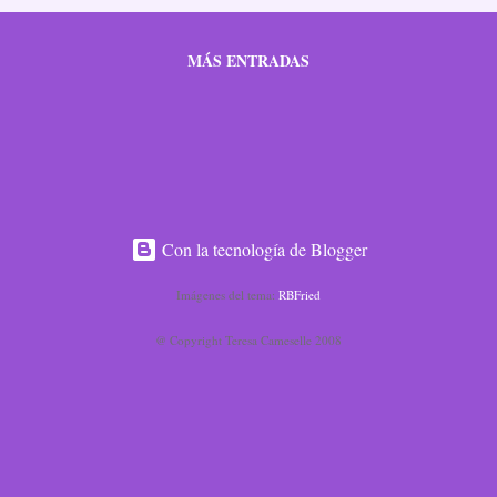
eciamos su solidez, el equilibrio de la construcción, la ...
MÁS ENTRADAS
Con la tecnología de Blogger
Imágenes del tema:
RBFried
@ Copyright Teresa Cameselle 2008