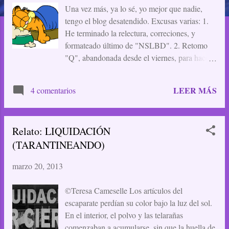
a
Una vez más, ya lo sé, yo mejor que nadie,
tengo el blog desatendido. Excusas varias: 1.
d
He terminado la relectura, correciones, y
a
formateado último de "NSLBD". 2. Retomo
"Q", abandonada desde el viernes, para hacer
s
lo del punto 1. 3. Estoy de vacaciones, sí, pero
en casa, lloviendo, cocinando, viendo series de
LEER MÁS
4 comentarios
tv, y con la sensación de esta perdiendo el
tiempo y el ansia de salir corriendo a coger
algún avión que me lleve a una playa soleada.
Relato: LIQUIDACIÓN
4. Procuro seguir al día en Facebook, donde
(TARANTINEANDO)
encontraréis todas mis novedades sobre las
publicaciones del mes de abril, y un poco
marzo 20, 2013
menos en Twitter, que aún no le pillo el truco.
Y nada más, creo, hasta la semana que viene, a
©Teresa Cameselle Los artículos del
ver si retomo el ritmo natural de las cosas. Para
escaparate perdían su color bajo la luz del sol.
los que tenéis vacaciones, disfrutarlas algo
En el interior, el polvo y las telarañas
mejor de lo que yo lo estoy haciendo hasta
comenzaban a acumularse, sin que la huella de