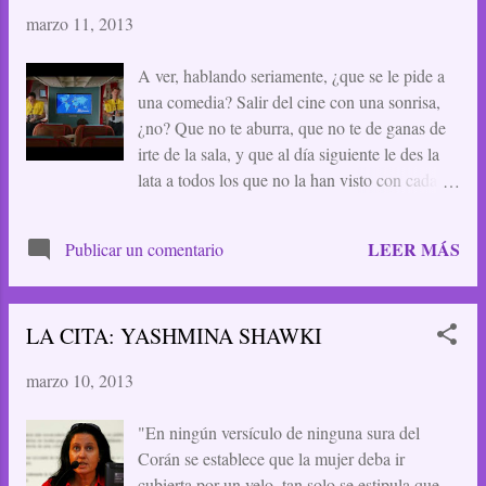
única forma que encuentro de llevar adelante la
marzo 11, 2013
novela que estoy escribiendo, puesto que el
resto del día trabajo, y por la noche estoy
A ver, hablando seriamente, ¿que se le pide a
agotada y escasa de ideas. Así que no, no
una comedia? Salir del cine con una sonrisa,
pienso esperar a que me caiga nada del cielo.
¿no? Que no te aburra, que no te de ganas de
No vaya a ser que en vez de lluvia sea un
irte de la sala, y que al día siguiente le des la
piano.
lata a todos los que no la han visto con cada
chiste que te venga a la cabeza. ¿Tengo razón
o no? Pues eso. Basta ver el trailer para
LEER MÁS
Publicar un comentario
apreciar que el reparto es increíble, y todos
están de fábula. Algo tiene Almodóvar, que
por un lado escoge muy bien a sus actores, y
LA CITA: YASHMINA SHAWKI
por otro los dirige de maravilla, no sé si con
guante de seda o de acero, pero consigue sacar
marzo 10, 2013
lo mejor de cada uno. Que no os den la lata los
críticos desde sus elevadísimas cumbres
"En ningún versículo de ninguna sura del
diciendo que si esto que si lo otro, que si
Corán se establece que la mujer deba ir
Almodóvar ya no es el que era, que si es una
cubierta por un velo, tan solo se estipula que