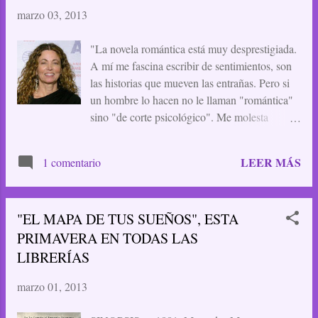
que a mí me hace muchísima gracia, no se
marzo 03, 2013
entiende igual fuera de Galicia. Hace poco
ponía aquí un comentario de un humorista
"La novela romántica está muy desprestigiada.
coruñés, David Perdomo, que decía que el
A mí me fascina escribir de sentimientos, son
sentido del humor gallego está más cercano al
las historias que mueven las entrañas. Pero si
inglés que, por ejemplo, al andaluz, y no
un hombre lo hacen no le llaman "romántica"
puedo estar más de acuerdo. Una imagen de
sino "de corte psicológico". Me molesta
Deviantart que me inspira para la posible
porque lo que vale es la voz literaria no el sexo
portada Bueno, aquí os dejo un trocito de una
de la palabra." Revista Mujerhoy, 23-2-13.
escena, con mis protagonistas a punto de caer
LEER MÁS
1 comentario
en la tentación, y eso sí que es un lenguaje
reconocibl...
"EL MAPA DE TUS SUEÑOS", ESTA
PRIMAVERA EN TODAS LAS
LIBRERÍAS
marzo 01, 2013