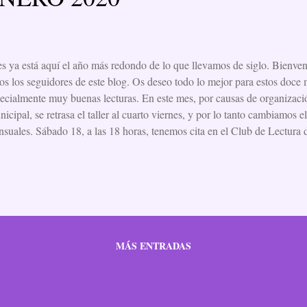
s ya está aquí el año más redondo de lo que llevamos de siglo. Bienve
os los seguidores de este blog. Os deseo todo lo mejor para estos doce
ecialmente muy buenas lecturas. En este mes, por causas de organizació
icipal, se retrasa el taller al cuarto viernes, y por lo tanto cambiamos e
suales. Sábado 18, a las 18 horas, tenemos cita en el Club de Lectura
entar Amy Snow, la novela de Tracy Rees que tiene esta preciosa edic
rnes 24, a las 19 horas, en la sala de audiovisuales de la Biblioteca Ce
mos y comentamos el relato "En el bosque" de Ryunosuke Akutagawa.
MÁS ENTRADAS