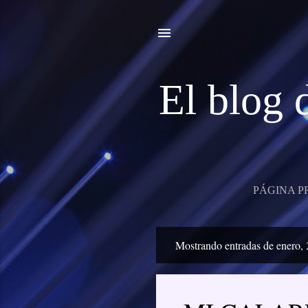
El blo
PÁGINA P
Mostrando entradas de enero,
E
n
t