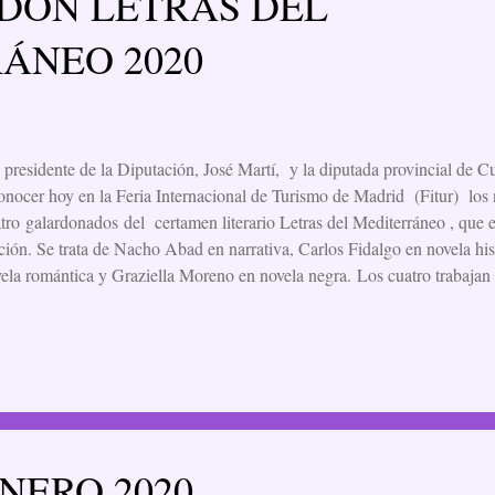
DÓN LETRAS DEL
ÁNEO 2020
 presidente de la Diputación, José Martí, y la diputada provincial de C
onocer hoy en la Feria Internacional de Turismo de Madrid (Fitur) los
tro galardonados del certamen literario Letras del Mediterráneo , que
ción. Se trata de Nacho Abad en narrativa, Carlos Fidalgo en novela hi
ela romántica y Graziella Moreno en novela negra. Los cuatro trabajan 
atos que verán la luz a lo largo del presente año y que estarán ambienta
vincia como Morella, Vilafamés y Benassal. En el acto han participado 
epción de Teresa Cameselle, que no ha podido acudir y ha estado repre
gua." Extracto la noticia porque estoy muy emocionada para contarla c
taros un poco so...
NERO 2020