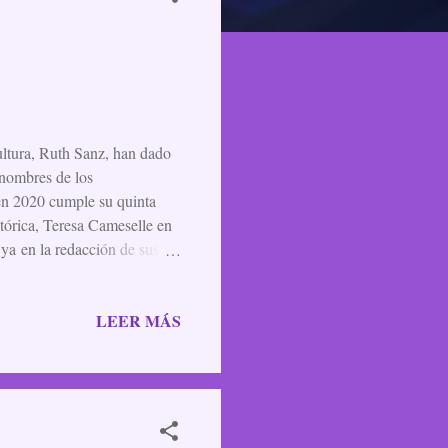
ultura, Ruth Sanz, han dado
 nombres de los
 en 2020 cumple su quinta
stórica, Teresa Cameselle en
ya en la redacción de sus
dos en localidades de la
los autores seleccionados, a
LEER MÁS
sentada por su editora, Rosa
on mis propias palabras. Solo