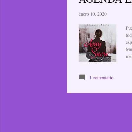
enero 10, 2020
Pue
tod
esp
Mun
men
com
Vie
1 comentario
lee