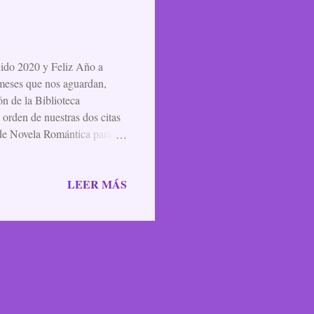
nido 2020 y Feliz Año a
 meses que nos aguardan,
n de la Biblioteca
l orden de nuestras dos citas
 de Novela Romántica para
ión de Libros de Seda.
ntral de Ferrol, como siempre,
LEER MÁS