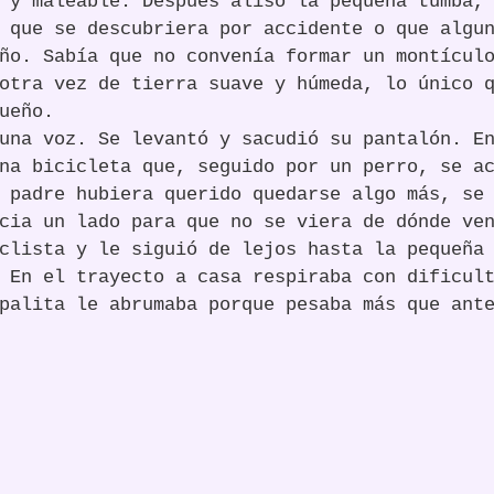
 y maleable. Después alisó la pequeña tumba,
 que se descubriera por accidente o que algu
ño. Sabía que no convenía formar un montícul
otra vez de tierra suave y húmeda, lo único 
ueño.
una voz. Se levantó y sacudió su pantalón. E
na bicicleta que, seguido por un perro, se a
 padre hubiera querido quedarse algo más, se
cia un lado para que no se viera de dónde ve
clista y le siguió de lejos hasta la pequeña
 En el trayecto a casa respiraba con dificul
palita le abrumaba porque pesaba más que ant