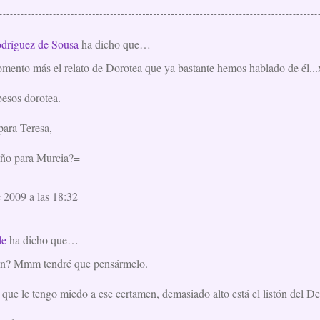
dríguez de Sousa
ha dicho que…
mento más el relato de Dorotea que ya bastante hemos hablado de él
besos dorotea.
para Teresa,
 año para Murcia?=
e 2009 a las 18:32
le
ha dicho que…
ión? Mmm tendré que pensármelo.
es que le tengo miedo a ese certamen, demasiado alto está el listón del D