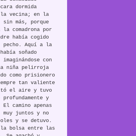
 cara dormida
 la vecina; en la
, sin más, porque
a la comadrona por
adre había cogido
u pecho. Aquí a la
 había soñado
e imaginándose con
ra niña pelirroja
ido como prisionero
iempre tan valiente
ltó el aire y tuvo
ó profundamente y
. El camino apenas
n muy juntos y no
boles y se detuvo.
 la bolsa entre las
o. Se agachó y