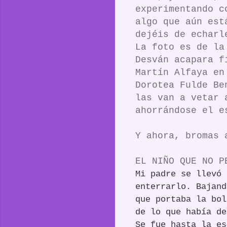
experimentando c
algo que aún est
dejéis de echarl
La foto es de la
Desván acapara f
Martín Alfaya en
Dorotea Fulde Be
las van a vetar 
ahorrándose el e
Y ahora, bromas 
EL NIÑO QUE NO P
Mi padre se llevó 
enterrarlo. Bajand
que portaba la bol
de lo que había de
Se fue hasta la es