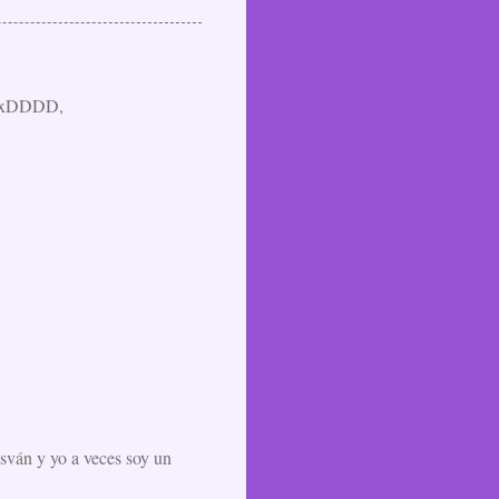
...xDDDD,
esván y yo a veces soy un