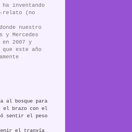
 ha inventando
-relato (no
donde nuestro
s y Mercedes
 en 2007 y
 que este año
amente
sa al bosque para
s el brazo con el
ió sentir el peso
venir el tranvía