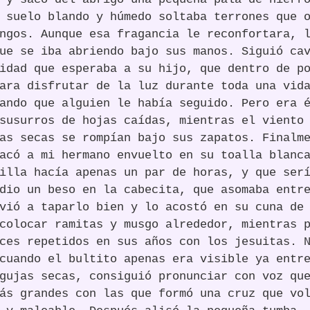
 suelo blando y húmedo soltaba terrones que 
ngos. Aunque esa fragancia le reconfortara, 
ue se iba abriendo bajo sus manos. Siguió ca
idad que esperaba a su hijo, que dentro de p
ara disfrutar de la luz durante toda una vid
ando que alguien le había seguido. Pero era 
susurros de hojas caídas, mientras el viento
as secas se rompían bajo sus zapatos. Finalm
acó a mi hermano envuelto en su toalla blanc
illa hacía apenas un par de horas, y que ser
dio un beso en la cabecita, que asomaba entr
vió a taparlo bien y lo acostó en su cuna de
colocar ramitas y musgo alrededor, mientras 
ces repetidos en sus años con los jesuitas. 
cuando el bultito apenas era visible ya entr
gujas secas, consiguió pronunciar con voz qu
ás grandes con las que formó una cruz que vo