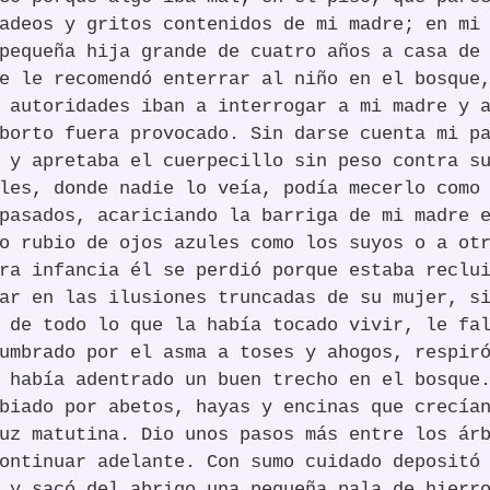
adeos y gritos contenidos de mi madre; en mi
pequeña hija grande de cuatro años a casa de
e le recomendó enterrar al niño en el bosque
 autoridades iban a interrogar a mi madre y 
borto fuera provocado. Sin darse cuenta mi p
 y apretaba el cuerpecillo sin peso contra s
les, donde nadie lo veía, podía mecerlo como
pasados, acariciando la barriga de mi madre 
o rubio de ojos azules como los suyos o a ot
ra infancia él se perdió porque estaba reclu
ar en las ilusiones truncadas de su mujer, s
 de todo lo que la había tocado vivir, le fa
umbrado por el asma a toses y ahogos, respir
 había adentrado un buen trecho en el bosque
biado por abetos, hayas y encinas que crecía
uz matutina. Dio unos pasos más entre los ár
ontinuar adelante. Con sumo cuidado depositó
 y sacó del abrigo una pequeña pala de hierr