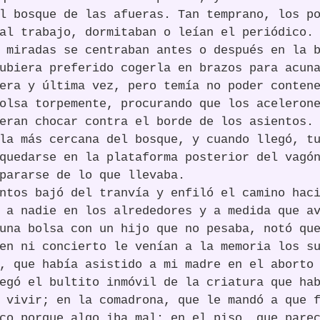
l bosque de las afueras. Tan temprano, los p
al trabajo, dormitaban o leían el periódico.
 miradas se centraban antes o después en la 
ubiera preferido cogerla en brazos para acun
era y última vez, pero temía no poder conten
olsa torpemente, procurando que los aceleron
eran chocar contra el borde de los asientos.
la más cercana del bosque, y cuando llegó, t
quedarse en la plataforma posterior del vagó
pararse de lo que llevaba.
ntos bajó del tranvía y enfiló el camino hac
 a nadie en los alrededores y a medida que a
una bolsa con un hijo que no pesaba, notó qu
en ni concierto le venían a la memoria los s
, que había asistido a mi madre en el aborto
egó el bultito inmóvil de la criatura que ha
 vivir; en la comadrona, que le mandó a que 
co porque algo iba mal; en el piso, que pare