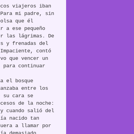
ocos viajeros iban
 Para mi padre, sin
bolsa que él
ar a ese pequeño
er las lágrimas. De
es y frenadas del
 Impaciente, contó
uvo que vencer un
n para continuar
ia el bosque
vanzaba entre los
e su cara se
ucesos de la noche:
 y cuando salió del
bía nacido tan
fuera a llamar por
cía demasiado