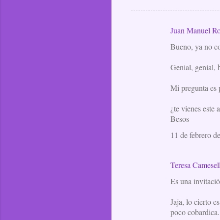
Juan Manuel Ro
C
Bueno, ya no co
o
m
Genial, genial, 
e
Mi pregunta es 
n
t
¿te vienes este
a
Besos
r
11 de febrero d
i
o
Teresa Camesel
s
Es una invitac
Jaja, lo cierto 
poco cobardica.