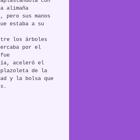
 aplastándola con
na alimaña
o, pero sus manos
que estaba a su
ntre los árboles
cercaba por el
 fue
nía, aceleró el
 plazoleta de la
tad y la bolsa que
es.