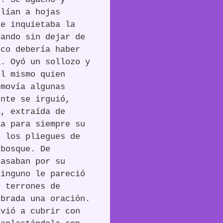
olían a hojas
le inquietaba la
vando sin dejar de
oco debería haber
a. Oyó un sollozo y
él mismo quien
 movía algunas
ente se irguió,
a, extraída de
ía para siempre su
e los pliegues de
 bosque. De
pasaban por su
Ninguno le pareció
e terrones de
ebrada una oración.
lvió a cubrir con