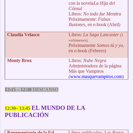
con la novela
La Hija del
Cónsul
Libros:
No todo fue Mentira
Próximamente:
Falsas
Ilusiones,
en e-book
(Abril)
Claudia Velasco
Libros:
La Saga Lancaster
(3
.
volúmenes)
Próximamente
Somos tú y yo
,
en e-book (Febrero)
Monty Brox
Libros:
Nube Negra
Administradora de la página
Más que Vampiros
(
www.masquevampiros.com
)
12:15 – 12:30
DESCANSO
EL MUNDO DE LA
12:30– 13:45
PUBLICACIÓN
Representante de la Ed.
Libros publicados:
Las Ranas