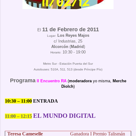
11 de Febrero de 2011
El
Los Reyes Majos
Lugar:
c/ Industrias, 25
Alcorcón
(
Madrid
)
10:30 - 19:00
Horario:
Metro Sur - Estación Puerta del Sur
Autobuses: 510A, 511, 513 (desde Príncipe Pío)
Programa
II Encuentro RA
(
moderadora
yo misma,
Merche
Diolch
)
10:30 – 11:00
ENTRADA
EL MUNDO DIGITAL
11:00 – 12:15
Teresa Cameselle
Ganadora I Premio Talismán