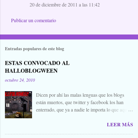
n
20 de diciembre de 2011 a las 11:42
t
a
Publicar un comentario
r
i
o
Entradas populares de este blog
s
ESTAS CONVOCADO AL
HALLOBLOGWEEN
octubre 24, 2010
Dicen por ahí las malas lenguas que los blogs
están muertos, que twitter y facebook los han
enterrado, que ya a nadie le importa lo que aquí
escribimos. Propongo estas fechas señaladas para
LEER MÁS
levantar nuestros blogs, sean vivos, muertos, o
zombies bailones, y demostrar que aquí aún se