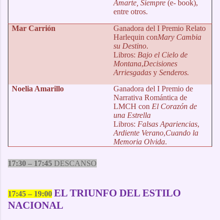
Amarte, Siempre
(e- book),
entre otros.
Mar Carrión
Ganadora del I Premio Relato
Harlequin con
Mary Cambia
su Destino
.
Libros:
Bajo el Cielo de
Montana
,
Decisiones
Arriesgadas
y
Senderos.
Noelia Amarillo
Ganadora del I Premio de
Narrativa Romántica de
LMCH con
El Corazón de
una Estrella
Libros:
Falsas Apariencias
,
Ardiente Verano
,
Cuando la
Memoria Olvida
.
17:30 – 17:45
DESCANSO
EL TRIUNFO DEL ESTILO
17:45 – 19:00
NACIONAL