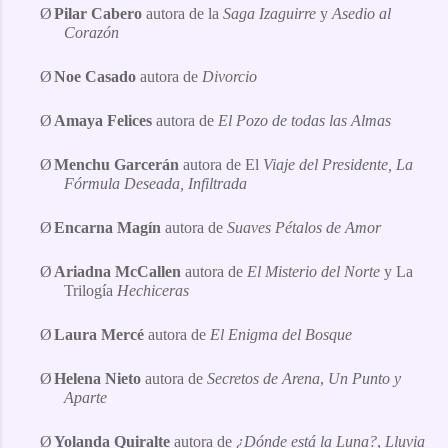
Ø
Pilar Cabero
autora de la
Saga Izaguirre
y
Asedio al
Corazón
Ø
Noe Casado
autora de
Divorcio
Ø
Amaya Felices
autora de
El Pozo de todas las Almas
Ø
Menchu Garcerán
autora de El
Viaje del Presidente, La
Fórmula Deseada, Infiltrada
Ø
Encarna Magín
autora de
Suaves Pétalos de Amor
Ø
Ariadna McCallen
autora de
El Misterio del Norte
y La
Trilogía
Hechiceras
Ø
Laura Mercé
autora de
El Enigma del Bosque
Ø
Helena Nieto
autora de
Secretos de Arena
,
Un Punto y
Aparte
Ø
Yolanda Quiralte
autora de
¿Dónde está la Luna?
,
Lluvia