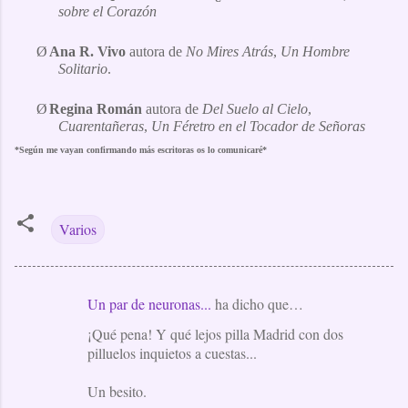
sobre el Corazón
Ø
Ana R. Vivo
autora de
No Mires Atrás
,
Un Hombre
Solitario
.
Ø
Regina Román
autora de
Del Suelo al Cielo
,
Cuarentañeras
,
Un Féretro en el Tocador de Señoras
*Según me vayan confirmando más escritoras os lo comunicaré*
Varios
Un par de neuronas...
ha dicho que…
C
¡Qué pena! Y qué lejos pilla Madrid con dos
o
pilluelos inquietos a cuestas...
m
e
Un besito.