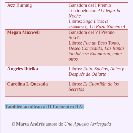
Jezz Burning
Ganadora del I Premio
Terciopelo con
Al Llegar la
Noche
Libros:
Saga Licos
(5
,
La Raza Número 4
volúmenes)
Megan Maxwell
Ganadora del VI Premio
Seseña
Libros:
Fue un Beso Tonto
,
Deseo Concedido
,
Las Ranas
también se Enamoran, entre
otros
Ángeles Ibirika
Libros:
Entre Sueños
,
Antes y
Después de Odiarte
Carolina I. Quesada
Libros:
El Guardián de los
Secretos
También acudirán al II Encuentro RA:
Ø
Marta Andrés
autora de
Una Apuesta Arriesgada