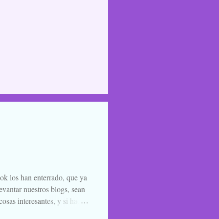
ook los han enterrado, que ya
evantar nuestros blogs, sean
osas interesantes, y si hace
o la luna llena, sea. Ellos se