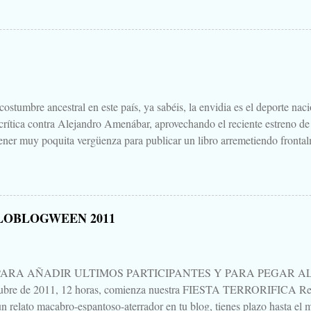
scado. Comienza el .... Os convoco a todos, amigos, conocidos, amigos
Cuéntanos tu historia para morirnos de miedo este largo fin de semana de
 Aquella que te contaba tu abuela, la del campamento, la que le gustaba
s para que te mearas en la cama. O invéntate una, que tú puedes. Tambi
 paso a un amigo de tu primo el de Soria, aquello que una vez viste, o cre
.
ostumbre ancestral en este país, ya sabéis, la envidia es el deporte nac
 crítica contra Alejandro Amenábar, aprovechando el reciente estreno de
ener muy poquita vergüenza para publicar un libro arremetiendo frontal
irectores de cine que hay o ha habido en este país, uno que hace cine d
ndo sales de la sala es "no parece cine español", decía, que hay que te
un librillo, libelo, panfleto, contra Alejandro Amenábar justo en este 
una bajeza, ni voy a hablar del "libro", ni de su autor, ni de su editoria
LOBLOGWEEN 2011
eso está Google. Tampoco quiero hablar mucho de "Agora", porque no 
es para verla, para sufrirla y para pensarla, como llevo yo pensando, aún 
PARA AÑADIR ULTIMOS PARTICIPANTES Y PARA PEGAR AL P
tubre de 2011, 12 horas, comienza nuestra FIESTA TERRORIFICA Rep
n relato macabro-espantoso-aterrador en tu blog, tienes plazo hasta el m