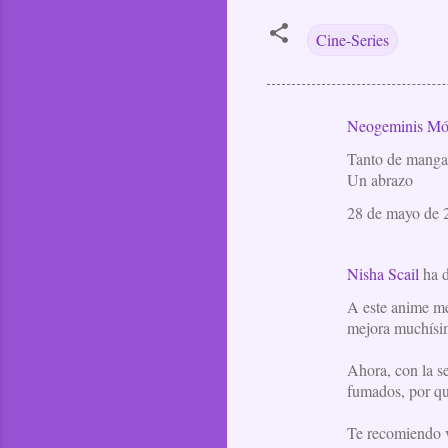
Cine-Series
Neogeminis Mó
C
Tanto de manga 
o
Un abrazo
m
28 de mayo de 2
e
n
t
Nisha Scail
ha 
a
A este anime me
mejora muchísim
r
i
Ahora, con la s
o
fumados, por que
s
Te recomiendo v