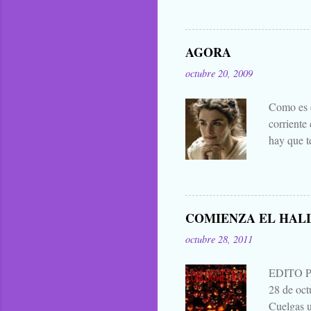
lo han bu
general. 
difuntos.
AGORA
las manta
octubre 20, 2009
eso que le
Zombies..
Como es c
corriente
hay que t
mejores d
decir cua
publicar 
me parece 
COMIENZA EL HAL
que para 
octubre 28, 2011
contarla, 
EDITO 
28 de oc
Cuelgas u