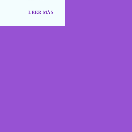
a de blogs participantes. 3. Y
LEER MÁS
ntario, un saludo, una
mos para que nos lean,
oma en los caminos, los
cobas, zombies y vampiros
HALLOBLOGWEEN 2011