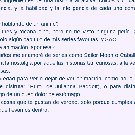
s ingredientes de una historia atractiva, chicos y chic
encia, y la habilidad y la inteligencia de cada uno com
y hablando de un anime?
unes y tocaba cine, pero no he visto ninguna películ
o algún capítulo de mis series favoritas, y SAO.
a animación japonesa?
ños me enamoré de series como Sailor Moon o Caballe
 la nostalgia por aquellas historias tan curiosas, a la v
nsas.
 edad para ver o dejar de ver animación, como no la 
de disfrutar "Puro" de Julianna Baggott), o para dis
sgo de un buen dolor de estómago.
 cosas que te gustan de verdad, solo porque cumples 
 que llevamos dentro.