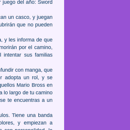
r juego del año: Sword
ocan un casco, y juegan
ubrirán que no pueden
, y les informa de que
morirán por el camino,
intentar sus familias
nfundir con manga, que
or adopta un rol, y se
quellos Mario Bross en
a lo largo de tu camino
ase te encuentras a un
tulos. Tiene una banda
olores, y empiezan a