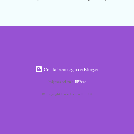
ando un mensaje en esta entrada. Procuraré ir actualizando al pie la list
ación vas saltando de blog en blog, de relato en relato, dejando un come
 lo que te parezca, pero dejando constancia de tu lectura. Todos escribi
Pues eso. Venga, la noche de brujas se acerca, la Santa Compaña se as
e esconden en los bosques, las brujas sobrevuelan el pueblo en sus es
anzas macabras en los cementerios... Ya está aquí... Ya llegó... 
IPAN: GUSTAVO LOLA Y MARICARMEN POLO ROSA...
Con la tecnología de Blogger
Imágenes del tema:
RBFried
@ Copyright Teresa Cameselle 2008