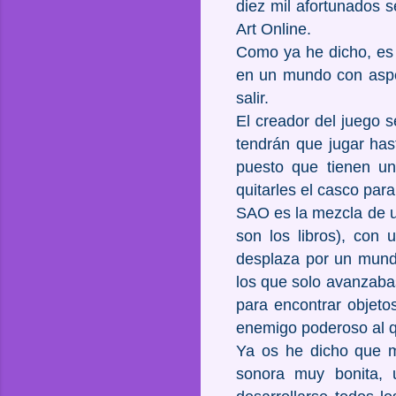
diez mil afortunados 
Art Online.
Como ya he dicho, es r
en un mundo con aspe
salir.
El creador del juego 
tendrán que jugar has
puesto que tienen un
quitarles el casco para
SAO es la mezcla de u
son los libros), con 
desplaza por un mundo
los que solo avanzabas
para encontrar objeto
enemigo poderoso al q
Ya os he dicho que me
sonora muy bonita, 