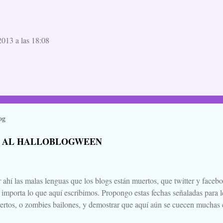
013 a las 18:08
og
 AL HALLOBLOGWEEN
 ahí las malas lenguas que los blogs están muertos, que twitter y faceb
e importa lo que aquí escribimos. Propongo estas fechas señaladas para l
ertos, o zombies bailones, y demostrar que aquí aún se cuecen muchas c
ir a la olla algún ojo de sapo, mandrágora, y sangre de virgen nacida baj