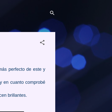
más perfecto de este y
 y en cuanto comprobé
en brillantes.