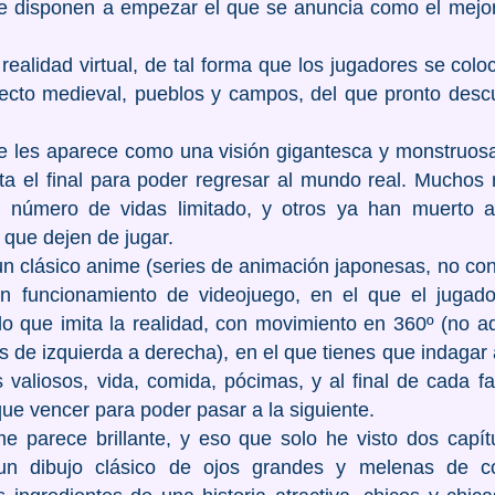
se disponen a empezar el que se anuncia como el mejo
ealidad virtual, de tal forma que los jugadores se col
cto medieval, pueblos y campos, del que pronto desc
se les aparece como una visión gigantesca y monstruosa
ta el final para poder regresar al mundo real. Muchos 
 número de vidas limitado, y otros ya han muerto al 
 que dejen de jugar.
n clásico anime (series de animación japonesas, no co
un funcionamiento de videojuego, en el que el jugad
 que imita la realidad, con movimiento en 360º (no a
 de izquierda a derecha), en el que tienes que indagar 
s valiosos, vida, comida, pócimas, y al final de cada f
ue vencer para poder pasar a la siguiente.
 parece brillante, y eso que solo he visto dos capí
un dibujo clásico de ojos grandes y melenas de c