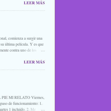
LEER MÁS
 de amigos, blogueros en
 todos los santos y fieles
 susurrarte a tu hermano bajo
én vale esa leyenda urbana,
íste ver, o oíste...
ional, comienza a surgir una
 su última película. Y es que
mente contra uno de los
el que lo mejor que puedes
LEER MÁS
ner mucha caradura para
momento. Y por eso, porque
l. A quien le interese ya sabe
es una película para
cuatro días después de ir ...
IE MI RELATO Viernes,
aso de funcionamiento: 1.
artes 1 incluido. 2. Me