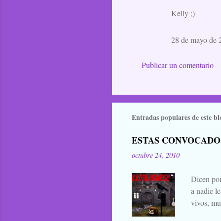
Kelly ;)
28 de mayo de 2
Publicar un comentario
Entradas populares de este bl
ESTAS CONVOCADO
octubre 24, 2010
Dicen por
a nadie l
vivos, mu
falta añad