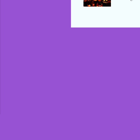
avisas dej
a continu
alabanza,
¿verdad? 
duendes s
bailan d
PARTIC