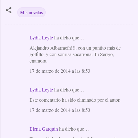
Mis novelas
Lydia Leyte
ha dicho que…
C
Alejandro Albarracín!!!, con un puntito más de
o
golfillo, y con sonrisa socarrona. Tu Sergio,
m
enamora.
e
17 de marzo de 2014 a las 8:53
n
t
Lydia Leyte
ha dicho que…
a
Este comentario ha sido eliminado por el autor.
r
i
17 de marzo de 2014 a las 8:53
o
s
Elena Garquin
ha dicho que…