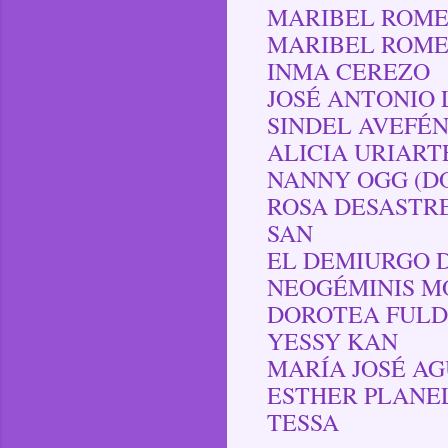
MARIBEL ROM
MARIBEL ROMER
INMA CEREZO
JOSÉ ANTONIO
SINDEL AVEFÉN
ALICIA URIART
NANNY OGG (DO
ROSA DESASTR
SAN
EL DEMIURGO 
NEOGÉMINIS M
DOROTEA FULD
YESSY KAN
MARÍA JOSÉ A
ESTHER PLANE
TESSA