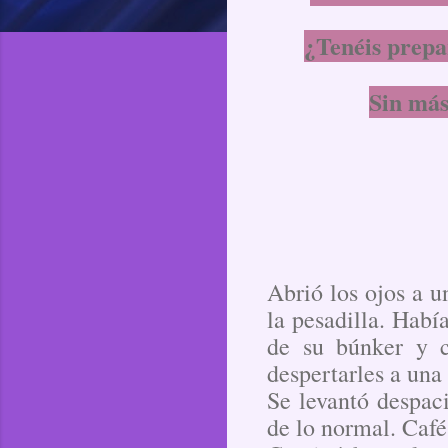
¿Tenéis prepa
Sin más
Abrió los ojos a u
la pesadilla. Habí
de su búnker y c
despertarles a una
Se levantó despac
de lo normal. Café,