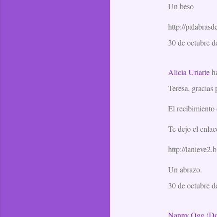
Un beso
http://palabras
30 de octubre d
Alicia Uriarte
h
Teresa, gracia
El recibimiento
Te dejo el enlace
http://lanieve2
Un abrazo.
30 de octubre d
Nanny Ogg (Do