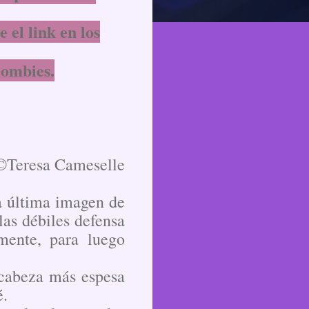
el link en los
zombies.
©Teresa Cameselle
la última imagen de
las débiles defensa
mente, para luego
 cabeza más espesa
é.