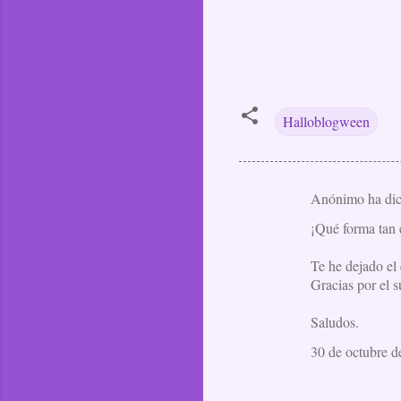
Halloblogween
Anónimo ha di
C
¡Qué forma tan e
o
m
Te he dejado el 
e
Gracias por el s
n
Saludos.
t
30 de octubre d
a
r