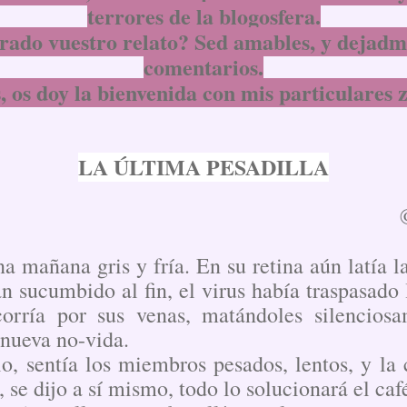
terrores de la blogosfera.
rado vuestro relato? Sed amables, y dejadme 
comentarios.
, os doy la bienvenida con mis particulares 
LA ÚLTIMA PESADILLA
na mañana gris y fría. En su retina aún latía 
an sucumbido al fin, el virus había traspasado 
orría por sus venas, matándoles silenciosa
 nueva no-vida.
io, sentía los miembros pesados, lentos, y la
 se dijo a sí mismo, todo lo solucionará el caf