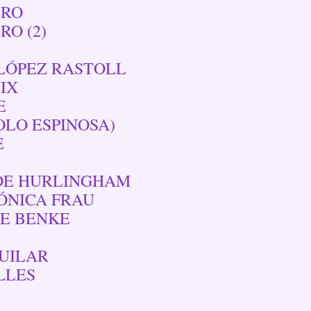
ERO
O (2)
 LÓPEZ RASTOLL
IX
E
LO ESPINOSA)
E
DE HURLINGHAM
ÓNICA FRAU
E BENKE
GUILAR
LLES