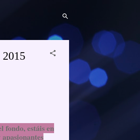
2015
l fondo, estáis en
y apasionantes