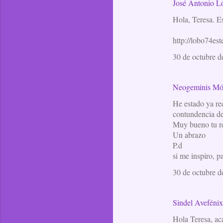
i
José Antonio Ló
o
Hola, Teresa. E
s
http://lobo74est
30 de octubre d
Neogeminis Mó
He estado ya rec
contundencia de
Muy bueno tu rel
Un abrazo
P.d
si me inspiro, 
30 de octubre d
Sindel Aveféni
Hola Teresa, acá