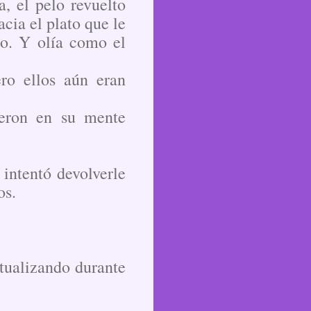
a, el pelo revuelto
cia el plato que le
io. Y olía como el
ro ellos aún eran
yeron en su mente
 intentó devolverle
os.
ctualizando durante