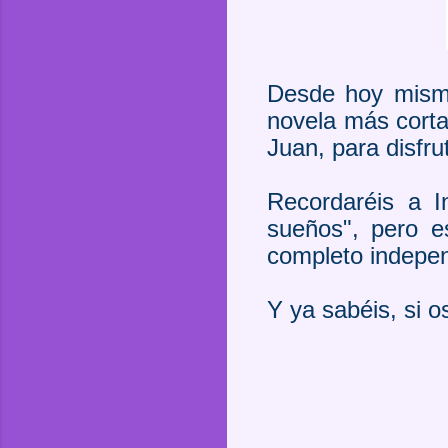
Desde hoy mismo
novela más corta,
Juan, para disfru
Recordaréis a 
sueños", pero e
completo indepen
Y ya sabéis, si 