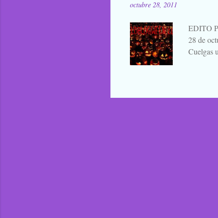
octubre 28, 2011
contarla, 
EDITO 
28 de oc
Cuelgas u
avisas dej
a continu
alabanza,
¿verdad? 
duendes s
bailan d
PARTIC