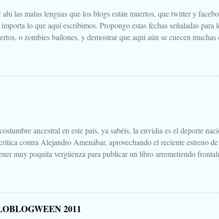
 ahí las malas lenguas que los blogs están muertos, que twitter y faceb
e importa lo que aquí escribimos. Propongo estas fechas señaladas para l
ertos, o zombies bailones, y demostrar que aquí aún se cuecen muchas c
ir a la olla algún ojo de sapo, mandrágora, y sangre de virgen nacida baj
scado. Comienza el .... Os convoco a todos, amigos, conocidos, amigos
Cuéntanos tu historia para morirnos de miedo este largo fin de semana de
 Aquella que te contaba tu abuela, la del campamento, la que le gustaba
s para que te mearas en la cama. O invéntate una, que tú puedes. Tambi
 paso a un amigo de tu primo el de Soria, aquello que una vez viste, o cre
.
ostumbre ancestral en este país, ya sabéis, la envidia es el deporte nac
 crítica contra Alejandro Amenábar, aprovechando el reciente estreno de
ener muy poquita vergüenza para publicar un libro arremetiendo frontal
irectores de cine que hay o ha habido en este país, uno que hace cine d
ndo sales de la sala es "no parece cine español", decía, que hay que te
un librillo, libelo, panfleto, contra Alejandro Amenábar justo en este 
una bajeza, ni voy a hablar del "libro", ni de su autor, ni de su editoria
LOBLOGWEEN 2011
eso está Google. Tampoco quiero hablar mucho de "Agora", porque no 