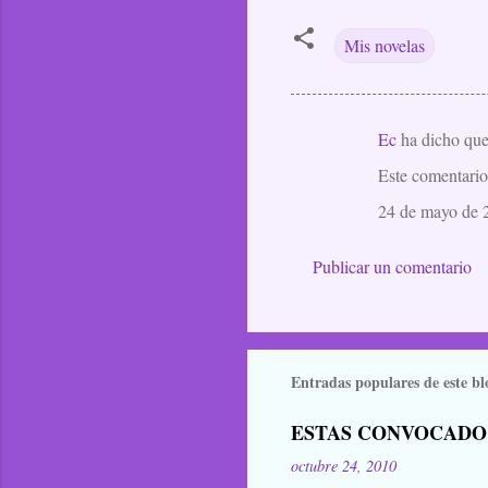
Mis novelas
Ec
ha dicho q
C
Este comentario 
o
m
24 de mayo de 2
e
Publicar un comentario
n
t
a
r
Entradas populares de este bl
i
o
ESTAS CONVOCADO
s
octubre 24, 2010