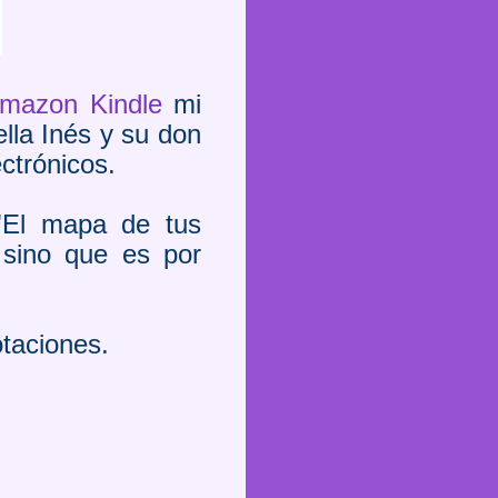
mazon Kindle
mi
ella Inés y su don
ectrónicos.
"El mapa de tus
 sino que es por
otaciones.