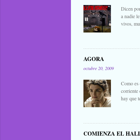
Dicen por
a nadie l
vivos, mu
falta añad
lo han bu
general. 
difuntos.
AGORA
las manta
octubre 20, 2009
eso que le
Zombies..
Como es c
corriente
hay que t
mejores d
decir cua
publicar 
me parece 
COMIENZA EL HAL
que para 