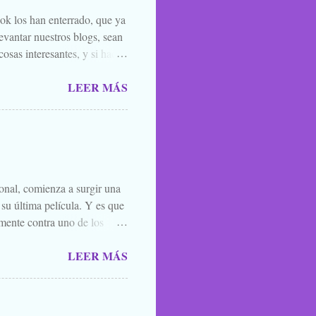
ook los han enterrado, que ya
evantar nuestros blogs, sean
osas interesantes, y si hace
o la luna llena, sea. Ellos se
LEER MÁS
 de amigos, blogueros en
 todos los santos y fieles
 susurrarte a tu hermano bajo
én vale esa leyenda urbana,
íste ver, o oíste...
ional, comienza a surgir una
 su última película. Y es que
mente contra uno de los
el que lo mejor que puedes
LEER MÁS
ner mucha caradura para
momento. Y por eso, porque
l. A quien le interese ya sabe
es una película para