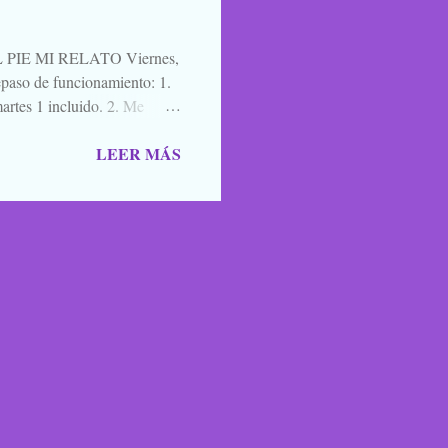
cuatro días después de ir ...
IE MI RELATO Viernes,
aso de funcionamiento: 1.
artes 1 incluido. 2. Me
a de blogs participantes. 3. Y
LEER MÁS
ntario, un saludo, una
mos para que nos lean,
oma en los caminos, los
cobas, zombies y vampiros
HALLOBLOGWEEN 2011