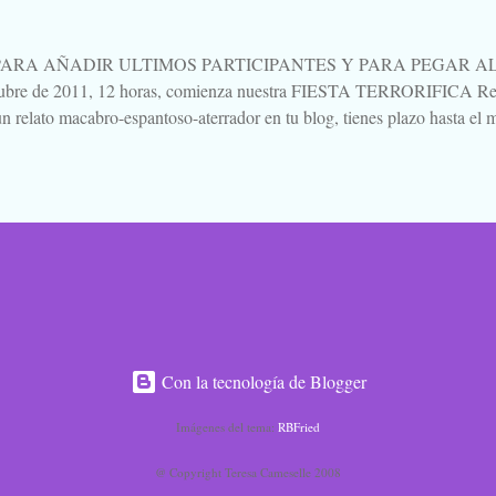
es para verla, para sufrirla y para pensarla, como llevo yo pensando, aún 
PARA AÑADIR ULTIMOS PARTICIPANTES Y PARA PEGAR AL P
tubre de 2011, 12 horas, comienza nuestra FIESTA TERRORIFICA Rep
n relato macabro-espantoso-aterrador en tu blog, tienes plazo hasta el m
ando un mensaje en esta entrada. Procuraré ir actualizando al pie la list
ación vas saltando de blog en blog, de relato en relato, dejando un come
 lo que te parezca, pero dejando constancia de tu lectura. Todos escribi
Pues eso. Venga, la noche de brujas se acerca, la Santa Compaña se as
e esconden en los bosques, las brujas sobrevuelan el pueblo en sus es
anzas macabras en los cementerios... Ya está aquí... Ya llegó... 
IPAN: GUSTAVO LOLA Y MARICARMEN POLO ROSA...
Con la tecnología de Blogger
Imágenes del tema:
RBFried
@ Copyright Teresa Cameselle 2008