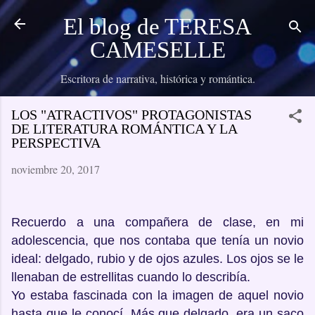
Ir al contenido principal
El blog de TERESA
CAMESELLE
Escritora de narrativa, histórica y romántica.
LOS "ATRACTIVOS" PROTAGONISTAS
DE LITERATURA ROMÁNTICA Y LA
PERSPECTIVA
noviembre 20, 2017
Recuerdo a una compañera de clase, en mi
adolescencia, que nos contaba que tenía un novio
ideal: delgado, rubio y de ojos azules. Los ojos se le
llenaban de estrellitas cuando lo describía.
Yo estaba fascinada con la imagen de aquel novio
hasta que le conocí. Más que delgado, era un saco