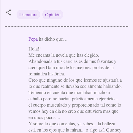
Literatura
Opinión
Pepa
ha dicho que…
C
Hola!!
o
Me encanta la novela que has elegido.
m
Abandonada a tus caricias es de mis favoritas y
e
creo que Dain uno de los mejores protas de la
romántica histórica.
n
Creo que ninguno de los que leemos se ajustaría a
t
lo que realmente se llevaba socialmente hablando.
a
Teniendo en cuenta que montaban mucho a
caballo pero no hacían prácticamente ejercicio...
r
el cuerpo musculado y proporcionado tal como lo
i
vemos hoy en día no creo que estuviera más que
o
en unos pocos....
Y sobre lo que comentas, ya sabes... la belleza
s
está en los ojos que la miran... o algo así. Que soy