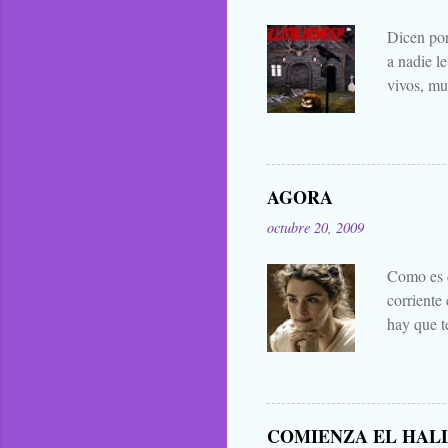
Dicen por
a nadie l
vivos, mu
falta añad
lo han bu
general. 
difuntos.
AGORA
las manta
octubre 20, 2009
eso que le
Zombies..
Como es c
corriente
hay que t
mejores d
decir cua
publicar 
me parece 
COMIENZA EL HAL
que para 