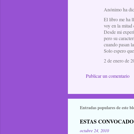
Anónimo ha di
El libro me ha 
voy en la mitad 
Desde mi experi
pero su caracter
cuando pasan las
Solo espero que 
2 de enero de 2
Publicar un comentario
Entradas populares de este bl
ESTAS CONVOCADO
octubre 24, 2010