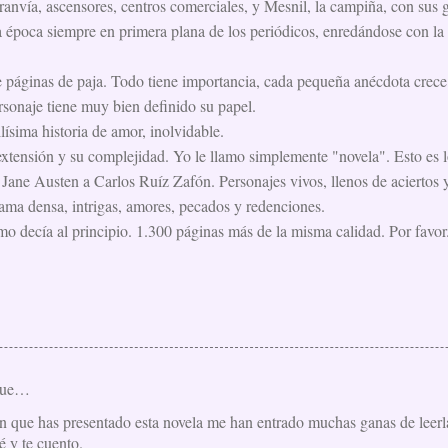
anvía, ascensores, centros comerciales, y Mesnil, la campiña, con sus g
 época siempre en primera plana de los periódicos, enredándose con la 
 páginas de paja. Todo tiene importancia, cada pequeña anécdota crece
ersonaje tiene muy bien definido su papel.
ísima historia de amor, inolvidable.
extensión y su complejidad. Yo le llamo simplemente "novela". Esto es 
Jane Austen a Carlos Ruíz Zafón. Personajes vivos, llenos de aciertos y
rama densa, intrigas, amores, pecados y redenciones.
o decía al principio. 1.300 páginas más de la misma calidad. Por favor
que…
n que has presentado esta novela me han entrado muchas ganas de leerla.
ré y te cuento.