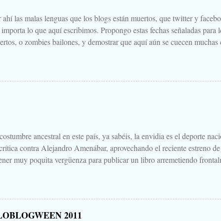
 ahí las malas lenguas que los blogs están muertos, que twitter y faceb
e importa lo que aquí escribimos. Propongo estas fechas señaladas para l
ertos, o zombies bailones, y demostrar que aquí aún se cuecen muchas c
ir a la olla algún ojo de sapo, mandrágora, y sangre de virgen nacida baj
scado. Comienza el .... Os convoco a todos, amigos, conocidos, amigos
Cuéntanos tu historia para morirnos de miedo este largo fin de semana de
 Aquella que te contaba tu abuela, la del campamento, la que le gustaba
s para que te mearas en la cama. O invéntate una, que tú puedes. Tambi
 paso a un amigo de tu primo el de Soria, aquello que una vez viste, o cre
.
ostumbre ancestral en este país, ya sabéis, la envidia es el deporte nac
 crítica contra Alejandro Amenábar, aprovechando el reciente estreno de
ener muy poquita vergüenza para publicar un libro arremetiendo frontal
irectores de cine que hay o ha habido en este país, uno que hace cine d
ndo sales de la sala es "no parece cine español", decía, que hay que te
un librillo, libelo, panfleto, contra Alejandro Amenábar justo en este 
una bajeza, ni voy a hablar del "libro", ni de su autor, ni de su editoria
LOBLOGWEEN 2011
eso está Google. Tampoco quiero hablar mucho de "Agora", porque no 