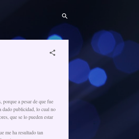
s, porque a pesar de que fue
a dado publicidad, lo cual no
tores, que se lo pueden estar
que me ha resultado tan