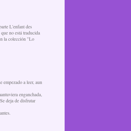
arte L'enfant des
, que no está traducida
en la colección "Lo
he empezado a leer, aun
 mantuviera enganchada,
 Se deja de disfrutar
antes.