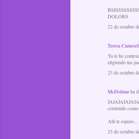
BSISSSSSSSS
DOLORS
22 de octubre d
Teresa Camesel
Ya te he contest
eligiendo tus pa
23 de octubre d
McDolmar
ha d
JAJAJAJAJAJA es
corriendo como a
Allí te espero...
23 de octubre d