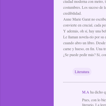
ciudad moderna con metro, tr
costumbres. Los suceso de la
credibilidad.
Anne Marie Garat no escribe
convierte en crucial, cada p
Y además, oh sí, hay una bell
Le llaman novela-río por su 
cuando abro un libro. Desde 
carne y hueso, en fin. Una t
¿Se puede pedir más? Sí, com
Literatura
M.A
ha dicho 
C
Pues, con lo bie
o
literario. La lee