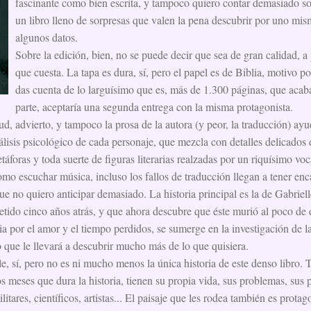
fascinante como bien escrita, y tampoco quiero contar demasiado s
un libro lleno de sorpresas que valen la pena descubrir por uno mism
algunos datos.
Sobre la edición, bien, no se puede decir que sea de gran calidad, a 
que cuesta. La tapa es dura, sí, pero el papel es de Biblia, motivo po
das cuenta de lo larguísimo que es, más de 1.300 páginas, que acab
parte, aceptaría una segunda entrega con la misma protagonista.
tud, advierto, y tampoco la prosa de la autora (y peor, la traducción) ay
lisis psicológico de cada personaje, que mezcla con detalles delicados d
táforas y toda suerte de figuras literarias realzadas por un riquísimo vo
omo escuchar música, incluso los fallos de traducción llegan a tener enc
ue no quiero anticipar demasiado. La historia principal es la de Gabrie
ido cinco años atrás, y que ahora descubre que éste murió al poco de 
a por el amor y el tiempo perdidos, se sumerge en la investigación de l
o que le llevará a descubrir mucho más de lo que quisiera.
lle, sí, pero no es ni mucho menos la única historia de este denso libro.
os meses que dura la historia, tienen su propia vida, sus problemas, sus p
litares, científicos, artistas... El paisaje que les rodea también es prota