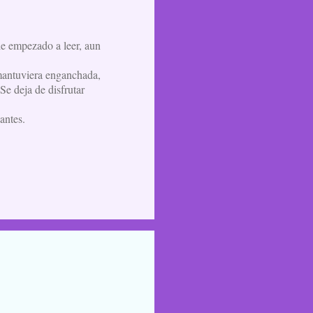
he empezado a leer, aun
 mantuviera enganchada,
 Se deja de disfrutar
antes.