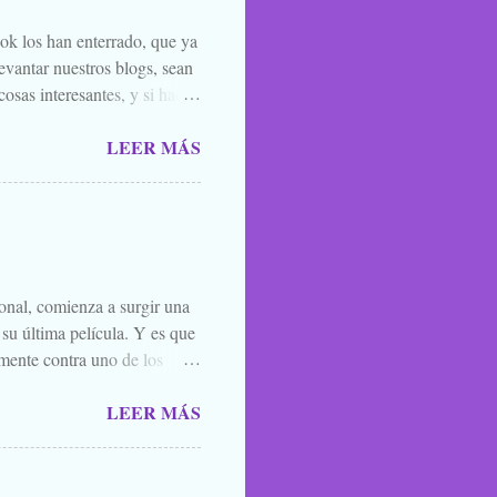
ook los han enterrado, que ya
evantar nuestros blogs, sean
osas interesantes, y si hace
o la luna llena, sea. Ellos se
LEER MÁS
 de amigos, blogueros en
 todos los santos y fieles
 susurrarte a tu hermano bajo
én vale esa leyenda urbana,
íste ver, o oíste...
ional, comienza a surgir una
 su última película. Y es que
mente contra uno de los
el que lo mejor que puedes
LEER MÁS
ner mucha caradura para
momento. Y por eso, porque
l. A quien le interese ya sabe
es una película para