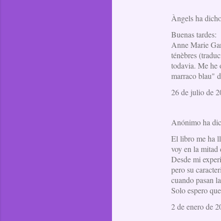
Àngels ha dic
Buenas tardes:
Anne Marie Gara
ténèbres (traduc
todavia. Me he 
marraco blau" d
26 de julio de 2
Anónimo ha di
El libro me ha 
voy en la mitad 
Desde mi experi
pero su caracter
cuando pasan las
Solo espero que 
2 de enero de 2