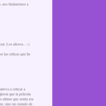
, nos limitaremos a
zar. Los añooss.. :-)
r las críticas que he
treva a criticar a
jeron que la pelicula
o ultimo que sentia era
ine, sino un cumulo de