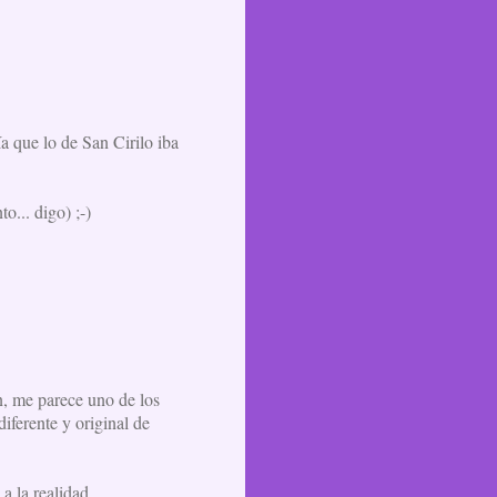
a que lo de San Cirilo iba
o... digo) ;-)
n, me parece uno de los
iferente y original de
a la realidad.