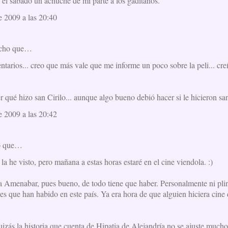
s el sábado un achuche de mi parte a los gaditanos.
e 2009 a las 20:40
icho que…
tarios... creo que más vale que me informe un poco sobre la peli... creí
er qué hizo san Cirilo... aunque algo bueno debió hacer si le hicieron sant
e 2009 a las 20:42
o que…
la he visto, pero mañana a estas horas estaré en el cine viendola. :)
a a Amenabar, pues bueno, de todo tiene que haber. Personalmente ni pli
es que han habido en este país. Ya era hora de que alguien hiciera cine d
uizás la historia que cuenta de Hipatia de Alejandría no se ajuste mucho 