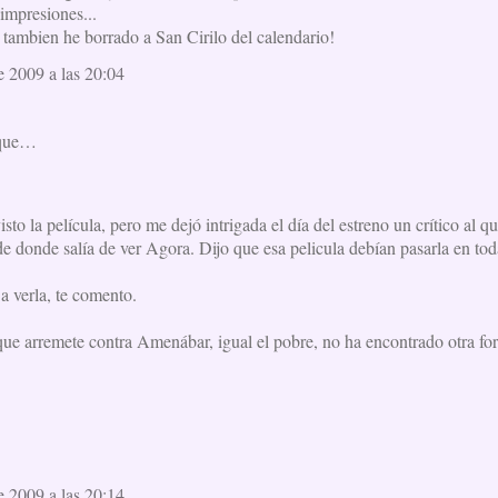
impresiones...
o tambien he borrado a San Cirilo del calendario!
e 2009 a las 20:04
 que…
sto la película, pero me dejó intrigada el día del estreno un crítico al qu
de donde salía de ver Agora. Dijo que esa pelicula debían pasarla en tod
a verla, te comento.
 que arremete contra Amenábar, igual el pobre, no ha encontrado otra f
e 2009 a las 20:14