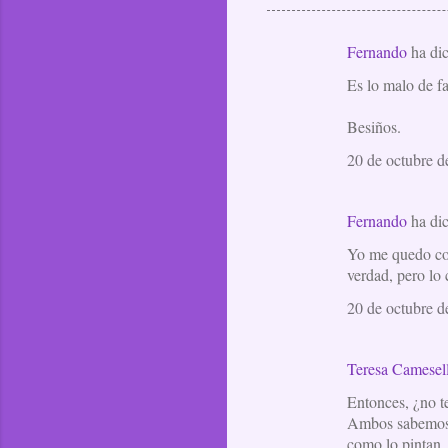
Fernando
ha di
C
Es lo malo de fa
o
m
Besiños.
e
20 de octubre d
n
t
Fernando
ha di
a
Yo me quedo con
r
verdad, pero lo
i
20 de octubre d
o
s
Teresa Camesel
Entonces, ¿no te
Ambos sabemos qu
como lo pintan, 