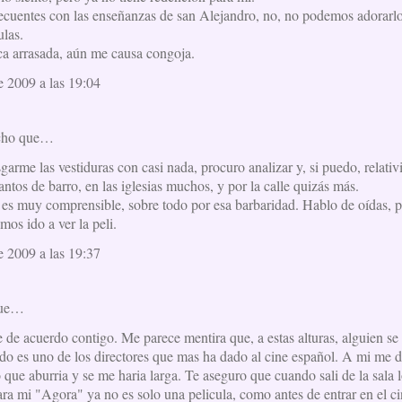
ecuentes con las enseñanzas de san Alejandro, no, no podemos adorarlo
ulas.
eca arrasada, aún me causa congoja.
e 2009 a las 19:04
cho que…
arme las vestiduras con casi nada, procuro analizar y, si puedo, relativi
ntos de barro, en las iglesias muchos, y por la calle quizás más.
 es muy comprensible, sobre todo por esa barbaridad. Hablo de oídas, po
mos ido a ver la peli.
e 2009 a las 19:37
que…
 de acuerdo contigo. Me parece mentira que, a estas alturas, alguien se a
 es uno de los directores que mas ha dado al cine español. A mi me di
 que aburria y se me haria larga. Te aseguro que cuando sali de la sala l
ara mi "Agora" ya no es solo una pelicula, como antes de entrar en el c