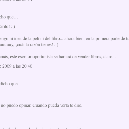
icho que…
rilo! :-)
ngo ni idea de la peli ni del libro... ahora bien, en la primera parte de t
uuuuuy, ¡cuánta razón tienes! :-)
más, este escritor oportunista se hartará de vender libros, claro...
e 2009 a las 20:40
dicho que…
y no puedo opinar. Cuando pueda verla te diré.