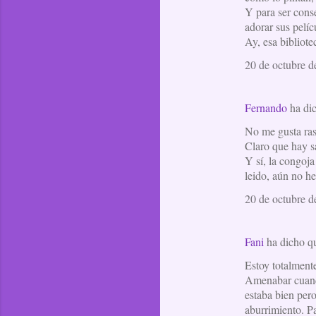
Y para ser cons
adorar sus pelíc
Ay, esa bibliot
20 de octubre d
Fernando
ha di
No me gusta rasg
Claro que hay sa
Y sí, la congoja
leido, aún no he
20 de octubre d
Fani
ha dicho 
Estoy totalmente
Amenabar cuando
estaba bien pero
aburrimiento. P