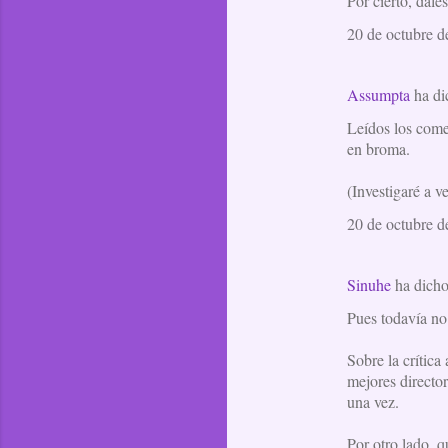
Por cierto, dale
20 de octubre d
Assumpta
ha d
Leídos los comen
en broma.
(Investigaré a v
20 de octubre d
Sinuhe
ha dich
Pues todavía no 
Sobre la crític
mejores director
una vez.
Por otro lado, q