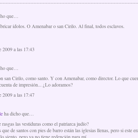
cho que…
bricar ídolos. O Amenabar o san Cirilo. Al final, todos esclavos.
e 2009 a las 17:43
cho que…
 san Cirilo, como santo. Y con Amenabar, como director. Lo que cue
 cuenta de impresión... ¿Lo adoramos?
e 2009 a las 17:47
le
ha dicho que…
 rasgas las vestiduras como el patriarca judío?
e de santos con pies de barro están las iglesias llenas, pero si este e
lo siento, pero ya no tiene redención para mí.