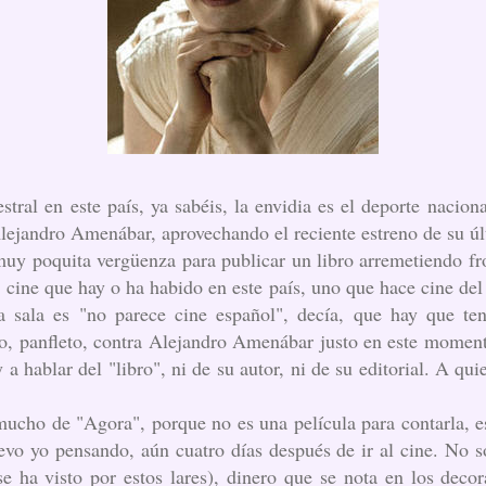
ral en este país, ya sabéis, la envidia es el deporte nacion
 Alejandro Amenábar, aprovechando el reciente estreno de su úl
muy poquita vergüenza para publicar un libro arremetiendo fr
e cine que hay o ha habido en este país, uno que hace cine de
a sala es "no parece cine español", decía, que hay que t
belo, panfleto, contra Alejandro Amenábar justo en este mome
 a hablar del "libro", ni de su autor, ni de su editorial. A qui
cho de "Agora", porque no es una película para contarla, es 
evo yo pensando, aún cuatro días después de ir al cine. No sól
 ha visto por estos lares), dinero que se nota en los decor