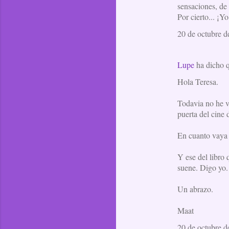
sensaciones, de 
Por cierto... ¡Y
20 de octubre d
Lupe
ha dicho
Hola Teresa.
Todavia no he vi
puerta del cine 
En cuanto vaya 
Y ese del libro
suene. Digo yo.
Un abrazo.
Maat
20 de octubre d