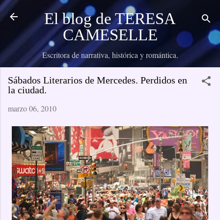
Ir al contenido principal
El blog de TERESA
CAMESELLE
Escritora de narrativa, histórica y romántica.
Sábados Literarios de Mercedes. Perdidos en
la ciudad.
marzo 06, 2010