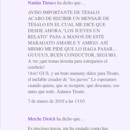
Natàlia Tàrraco
ha dicho que…
AVISO IMPORTANTE DE TÈSALO.
ACABO DE RECIBIR UN MENSAJE DE
TÈSALO EN EL CUAL ME DICE QUE
DESDE AHORA,"LOS JUEVES UN
RELATO" PASA A MANOS DE ESTE
MARAGATO AMABLE Y AMIGO. ASÍ
MISMO ME PIDE QUE LO HAGA PASAR...
GUUUUS, BUEN CONDUCTOR, SEGURO,
A ver ¡qué temas inventa para estrujarnos el
cerebelo!
!Ave! GUS, y un bsito muuuuy dulce para Tèsalo,
el inefable creador de "los jueves" Le esperamos
cuando quiera, que se recupere, que descanse, eso
antes que todo. Ánimos Tèsalo.
7 de marzo de 2010 a las 13:03
Merche Diolch
ha dicho que…
Es precioso teresa. me ha gustado como has