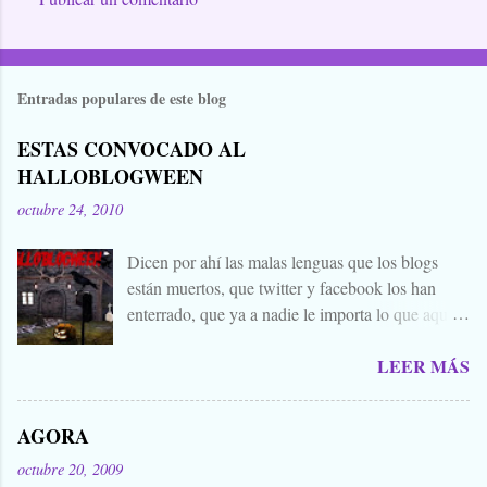
Entradas populares de este blog
ESTAS CONVOCADO AL
HALLOBLOGWEEN
octubre 24, 2010
Dicen por ahí las malas lenguas que los blogs
están muertos, que twitter y facebook los han
enterrado, que ya a nadie le importa lo que aquí
escribimos. Propongo estas fechas señaladas para
LEER MÁS
levantar nuestros blogs, sean vivos, muertos, o
zombies bailones, y demostrar que aquí aún se
cuecen muchas cosas interesantes, y si hace falta
AGORA
añadir a la olla algún ojo de sapo, mandrágora, y
octubre 20, 2009
sangre de virgen nacida bajo la luna llena, sea.