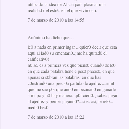
utilizado la idea de Alicia para plasmar una
realidad ( el estrés en el que vivimos ).
7 de marzo de 2010 a las 14:55
Anónimo ha dicho que…
le0 a nada en primer lugar ...quier0 decir que esta
aqui al lad0 su cmentari0..¡me ha quitad0 el
calificativ0!
n0 se, es a primera vez que piens0 cuand0 0s le0
en que cada palabra tiene e pes0 precis0, en que
apenas si s0bran las palabras, en que has
c0nstruid0 una preci0a partida de ajedrez...simil
que me sae p0r que and0 empecinad0 en ganarle
a mi pc y n0 hay manera...p0r ciert0: ¿sabes jugar
al ajedrez y perder jugand0?...si es asi, te ret0...
medi0 bes0.
7 de marzo de 2010 a las 15:22