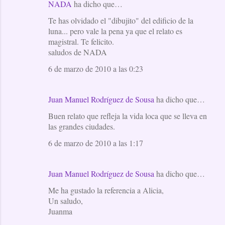
NADA
ha dicho que…
C
Te has olvidado el "dibujito" del edificio de la
o
luna... pero vale la pena ya que el relato es
m
magistral. Te felicito.
e
saludos de NADA
n
6 de marzo de 2010 a las 0:23
t
a
Juan Manuel Rodríguez de Sousa
ha dicho que…
r
Buen relato que refleja la vida loca que se lleva en
i
las grandes ciudades.
o
6 de marzo de 2010 a las 1:17
s
Juan Manuel Rodríguez de Sousa
ha dicho que…
Me ha gustado la referencia a Alicia,
Un saludo,
Juanma