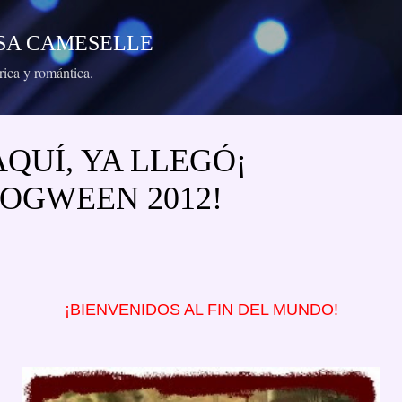
Ir al contenido principal
RESA CAMESELLE
órica y romántica.
AQUÍ, YA LLEGÓ¡
OGWEEN 2012!
¡BIENVENIDOS AL FIN DEL MUNDO!