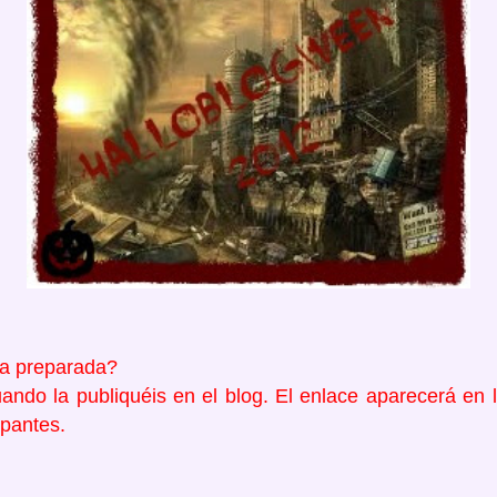
ia preparada?
ndo la publiquéis en el blog. El enlace aparecerá en l
ipantes.