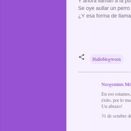
Y ahora llaman a la pu
Se oye aullar un perro 
¿Y esa forma de llamar
Halloblogween
Neogeminis Mó
C
En eso estamos, 
o
éxito, por lo mas
m
Un abrazo!
e
31 de octubre d
n
t