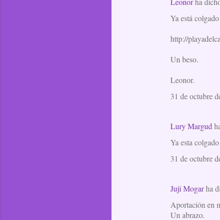
Leonor
ha dich
Ya está colgad
http://playadelc
Un beso.
Leonor.
31 de octubre d
Lury Margud
ha
Ya esta colgado
31 de octubre d
Juji Mogar
ha d
Aportación en ma
Un abrazo.