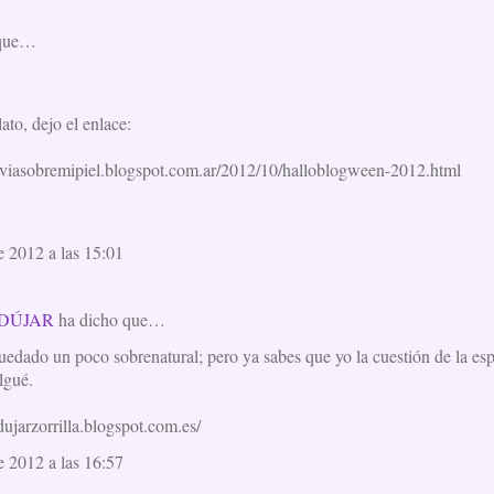
 que…
ato, dejo el enlace:
luviasobremipiel.blogspot.com.ar/2012/10/halloblogween-2012.html
e 2012 a las 15:01
DÚJAR
ha dicho que…
edado un poco sobrenatural; pero ya sabes que yo la cuestión de la espi
lgué.
ujarzorrilla.blogspot.com.es/
e 2012 a las 16:57