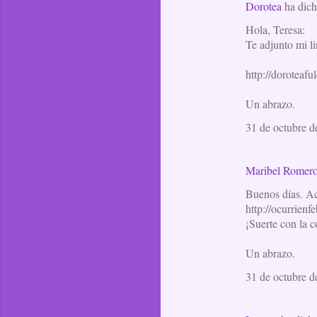
Dorotea
ha dic
a
Hola, Teresa:
r
Te adjunto mi li
i
o
http://doroteaf
s
Un abrazo.
31 de octubre d
Maribel Romer
Buenos días. Ac
http://ocurrienf
¡Suerte con la c
Un abrazo.
31 de octubre d