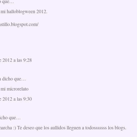
o que…
o mi halloblogween 2012.
astillo.blogspot.com/
e 2012 a las 9:28
 dicho que…
 mi microrelato
e 2012 a las 9:30
icho que…
rcha :) Te deseo que los aullidos lleguen a todosssssss los blogs.