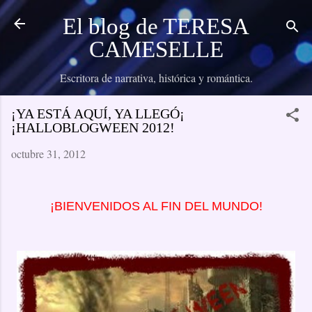
Ir al contenido principal
El blog de TERESA
CAMESELLE
Escritora de narrativa, histórica y romántica.
¡YA ESTÁ AQUÍ, YA LLEGÓ¡
¡HALLOBLOGWEEN 2012!
octubre 31, 2012
¡BIENVENIDOS AL FIN DEL MUNDO!