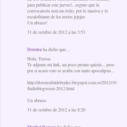
para publicar este jueves!...seguro que la
m
convocatoria será un éxito, por lo masiva y lo
e
escalofriante de los textos jejejee
Un abrazo!
n
t
31 de octubre de 2012 a las 3:53
a
r
Dorotea
ha dicho que…
i
Hola, Teresa:
o
Te adjunto mi link, un poco pronto quizás... pero
por si acaso esto se acaba con tanto apocalipsis...
s
http://doroteafuldebenke.blogspot.com.es/2012/10
/halloblogween-2012.html
Un abrazo.
31 de octubre de 2012 a las 8:20
Maribel Romero
ha dicho que…