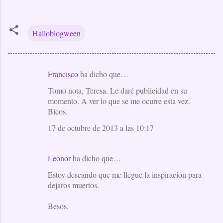
Halloblogween
Francisco
ha dicho que…
C
Tomo nota, Teresa. Le daré publicidad en su
o
momento. A ver lo que se me ocurre esta vez.
m
Bicos.
e
17 de octubre de 2013 a las 10:17
n
t
Leonor
ha dicho que…
a
Estoy deseando que me llegue la inspiración para
r
dejaros muertos.
i
o
Besos.
s