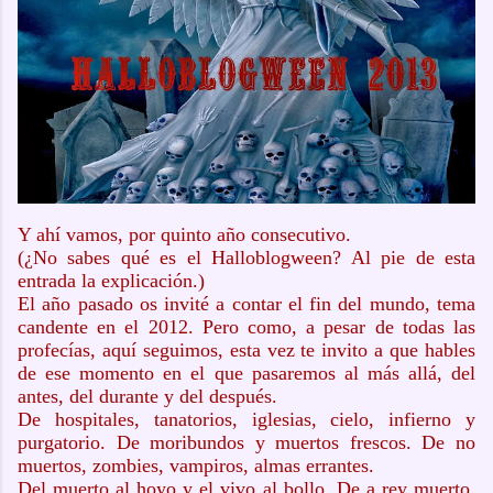
Y ahí vamos, por quinto año consecutivo.
(¿No sabes qué es el Halloblogween? Al pie de esta
entrada la explicación.)
El año pasado os invité a contar el fin del mundo, tema
candente en el 2012. Pero como, a pesar de todas las
profecías, aquí seguimos, esta vez te invito a que hables
de ese momento en el que pasaremos al más allá, del
antes, del durante y del después.
De hospitales, tanatorios, iglesias, cielo, infierno y
purgatorio. De moribundos y muertos frescos. De no
muertos, zombies, vampiros, almas errantes.
Del muerto al hoyo y el vivo al bollo. De a rey muerto,