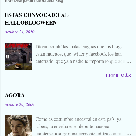
Entradas populares de este blog
ESTAS CONVOCADO AL
HALLOBLOGWEEN
octubre 24, 2010
Dicen por ahí las malas lenguas que los blogs
están muertos, que twitter y facebook los han
enterrado, que ya a nadie le importa lo que aquí
escribimos. Propongo estas fechas señaladas para
LEER MÁS
levantar nuestros blogs, sean vivos, muertos, o
zombies bailones, y demostrar que aquí aún se
cuecen muchas cosas interesantes, y si hace falta
AGORA
añadir a la olla algún ojo de sapo, mandrágora, y
octubre 20, 2009
sangre de virgen nacida bajo la luna llena, sea.
Ellos se lo han buscado. Comienza el .... Os
Como es costumbre ancestral en este país, ya
convoco a todos, amigos, conocidos, amigos de
sabéis, la envidia es el deporte nacional,
amigos, blogueros en general. Cuéntanos tu
comienza a surgir una corriente crítica contra
historia para morirnos de miedo este largo fin de