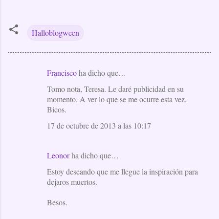
Halloblogween
Francisco
ha dicho que…
C
Tomo nota, Teresa. Le daré publicidad en su
o
momento. A ver lo que se me ocurre esta vez.
m
Bicos.
e
17 de octubre de 2013 a las 10:17
n
t
Leonor
ha dicho que…
a
Estoy deseando que me llegue la inspiración para
r
dejaros muertos.
i
o
Besos.
s