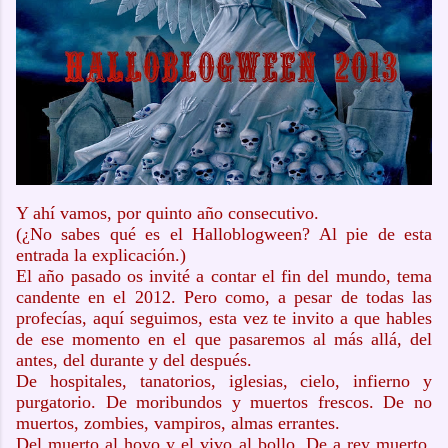
Y ahí vamos, por quinto año consecutivo.
(¿No sabes qué es el Halloblogween? Al pie de esta
entrada la explicación.)
El año pasado os invité a contar el fin del mundo, tema
candente en el 2012. Pero como, a pesar de todas las
profecías, aquí seguimos, esta vez te invito a que hables
de ese momento en el que pasaremos al más allá, del
antes, del durante y del después.
De hospitales, tanatorios, iglesias, cielo, infierno y
purgatorio. De moribundos y muertos frescos. De no
muertos, zombies, vampiros, almas errantes.
Del muerto al hoyo y el vivo al bollo. De a rey muerto,