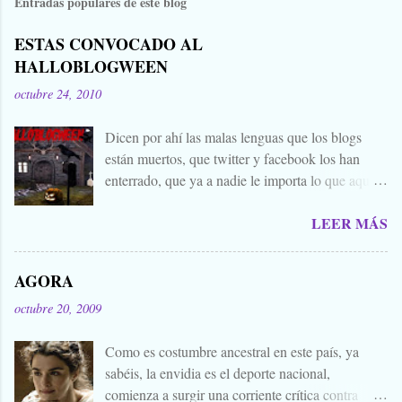
Entradas populares de este blog
ESTAS CONVOCADO AL
HALLOBLOGWEEN
octubre 24, 2010
Dicen por ahí las malas lenguas que los blogs
están muertos, que twitter y facebook los han
enterrado, que ya a nadie le importa lo que aquí
escribimos. Propongo estas fechas señaladas para
LEER MÁS
levantar nuestros blogs, sean vivos, muertos, o
zombies bailones, y demostrar que aquí aún se
cuecen muchas cosas interesantes, y si hace falta
AGORA
añadir a la olla algún ojo de sapo, mandrágora, y
octubre 20, 2009
sangre de virgen nacida bajo la luna llena, sea.
Ellos se lo han buscado. Comienza el .... Os
Como es costumbre ancestral en este país, ya
convoco a todos, amigos, conocidos, amigos de
sabéis, la envidia es el deporte nacional,
amigos, blogueros en general. Cuéntanos tu
comienza a surgir una corriente crítica contra
historia para morirnos de miedo este largo fin de