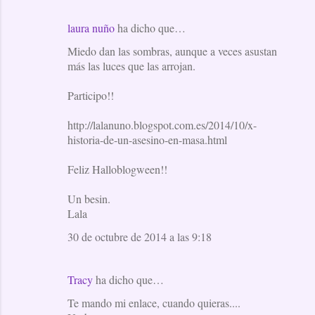
a
laura nuño
ha dicho que…
r
Miedo dan las sombras, aunque a veces asustan
i
más las luces que las arrojan.
o
Participo!!
s
http://lalanuno.blogspot.com.es/2014/10/x-
historia-de-un-asesino-en-masa.html
Feliz Halloblogween!!
Un besin.
Lala
30 de octubre de 2014 a las 9:18
Tracy
ha dicho que…
Te mando mi enlace, cuando quieras....