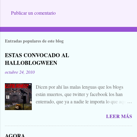
Publicar un comentario
Entradas populares de este blog
ESTAS CONVOCADO AL
HALLOBLOGWEEN
octubre 24, 2010
Dicen por ahí las malas lenguas que los blogs
están muertos, que twitter y facebook los han
enterrado, que ya a nadie le importa lo que aquí
escribimos. Propongo estas fechas señaladas para
LEER MÁS
levantar nuestros blogs, sean vivos, muertos, o
zombies bailones, y demostrar que aquí aún se
cuecen muchas cosas interesantes, y si hace falta
AGORA