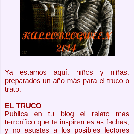
Ya estamos aquí, niños y niñas,
preparados un año más para el truco o
trato.
EL TRUCO
Publica en tu blog el relato más
terrorífico que te inspiren estas fechas,
y no asustes a los posibles lectores