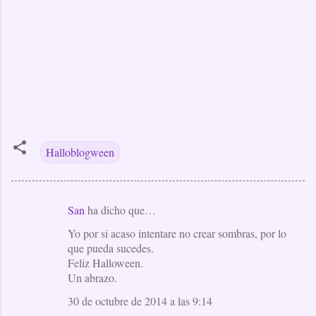
Halloblogween
San
ha dicho que…
C
Yo por si acaso intentare no crear sombras, por lo
o
que pueda sucedes.
m
Feliz Halloween.
e
Un abrazo.
n
30 de octubre de 2014 a las 9:14
t