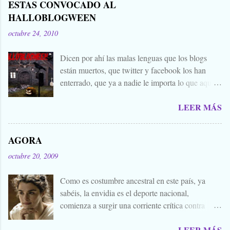
ESTAS CONVOCADO AL
HALLOBLOGWEEN
octubre 24, 2010
Dicen por ahí las malas lenguas que los blogs
están muertos, que twitter y facebook los han
enterrado, que ya a nadie le importa lo que aquí
escribimos. Propongo estas fechas señaladas para
LEER MÁS
levantar nuestros blogs, sean vivos, muertos, o
zombies bailones, y demostrar que aquí aún se
cuecen muchas cosas interesantes, y si hace falta
AGORA
añadir a la olla algún ojo de sapo, mandrágora, y
octubre 20, 2009
sangre de virgen nacida bajo la luna llena, sea.
Ellos se lo han buscado. Comienza el .... Os
Como es costumbre ancestral en este país, ya
convoco a todos, amigos, conocidos, amigos de
sabéis, la envidia es el deporte nacional,
amigos, blogueros en general. Cuéntanos tu
comienza a surgir una corriente crítica contra
historia para morirnos de miedo este largo fin de
Alejandro Amenábar, aprovechando el reciente
semana de todos los santos y fieles difuntos.
LEER MÁS
estreno de su última película. Y es que hay que