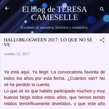
Ir al contenido principal
El blog de TERESA
CAMESELLE
Escritora de narrativa, histórica y romántica.
HALLOBLOGWEEN 2017: LO QUE NO SE
VE
octubre 12, 2017
Ya está aquí. Ya llegó. La convocatoria favorita de
todos los años por esta fecha. ¿Cuántos van? No
sé he perdido la cuenta.
Lo que sé es que habéis participado muchos y muy
buenos blogs todos estos años, que hemos tenido
relatos terroríficamente divertidos, y que este año