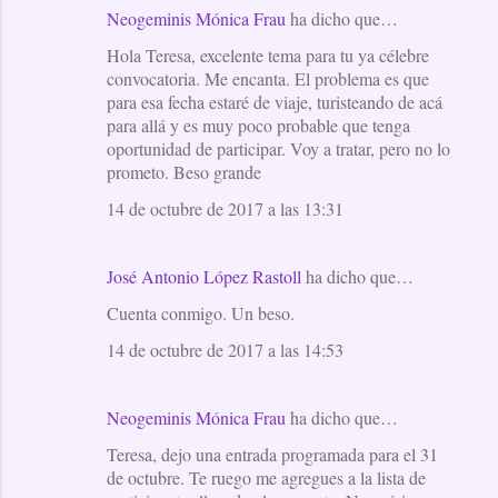
n
Neogeminis Mónica Frau
ha dicho que…
t
Hola Teresa, excelente tema para tu ya célebre
a
convocatoria. Me encanta. El problema es que
para esa fecha estaré de viaje, turisteando de acá
r
para allá y es muy poco probable que tenga
i
oportunidad de participar. Voy a tratar, pero no lo
o
prometo. Beso grande
s
14 de octubre de 2017 a las 13:31
José Antonio López Rastoll
ha dicho que…
Cuenta conmigo. Un beso.
14 de octubre de 2017 a las 14:53
Neogeminis Mónica Frau
ha dicho que…
Teresa, dejo una entrada programada para el 31
de octubre. Te ruego me agregues a la lista de