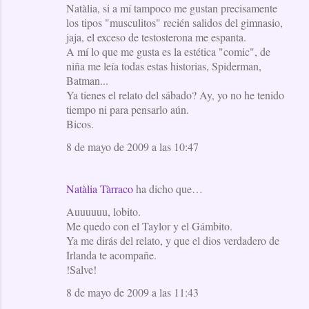
Natàlia, si a mí tampoco me gustan precisamente
los tipos "musculitos" recién salidos del gimnasio,
jaja, el exceso de testosterona me espanta.
A mí lo que me gusta es la estética "comic", de
niña me leía todas estas historias, Spiderman,
Batman...
Ya tienes el relato del sábado? Ay, yo no he tenido
tiempo ni para pensarlo aún.
Bicos.
8 de mayo de 2009 a las 10:47
Natàlia Tàrraco
ha dicho que…
Auuuuuu, lobito.
Me quedo con el Taylor y el Gámbito.
Ya me dirás del relato, y que el dios verdadero de
Irlanda te acompañe.
!Salve!
8 de mayo de 2009 a las 11:43