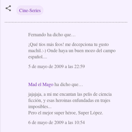
Cine-Series
Fernando ha dicho que…
C
¡Qué tíos más feos! me decepciona tu gusto
o
machil.:-) Onde haya un buen mozo del campo
m
español....
e
5 de mayo de 2009 a las 22:59
n
t
Mad el Mago
ha dicho que…
a
jajajaja, a mi me encantan las pelis de ciencia
r
ficción, y esas heroinas enfundadas en trajes
i
imposibles...
o
Pero el mejor super héroe, Super López.
s
6 de mayo de 2009 a las 10:54