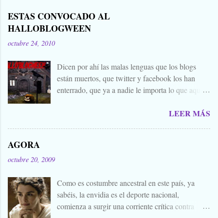
ESTAS CONVOCADO AL
HALLOBLOGWEEN
octubre 24, 2010
Dicen por ahí las malas lenguas que los blogs
están muertos, que twitter y facebook los han
enterrado, que ya a nadie le importa lo que aquí
escribimos. Propongo estas fechas señaladas para
LEER MÁS
levantar nuestros blogs, sean vivos, muertos, o
zombies bailones, y demostrar que aquí aún se
cuecen muchas cosas interesantes, y si hace falta
AGORA
añadir a la olla algún ojo de sapo, mandrágora, y
octubre 20, 2009
sangre de virgen nacida bajo la luna llena, sea.
Ellos se lo han buscado. Comienza el .... Os
Como es costumbre ancestral en este país, ya
convoco a todos, amigos, conocidos, amigos de
sabéis, la envidia es el deporte nacional,
amigos, blogueros en general. Cuéntanos tu
comienza a surgir una corriente crítica contra
historia para morirnos de miedo este largo fin de
Alejandro Amenábar, aprovechando el reciente