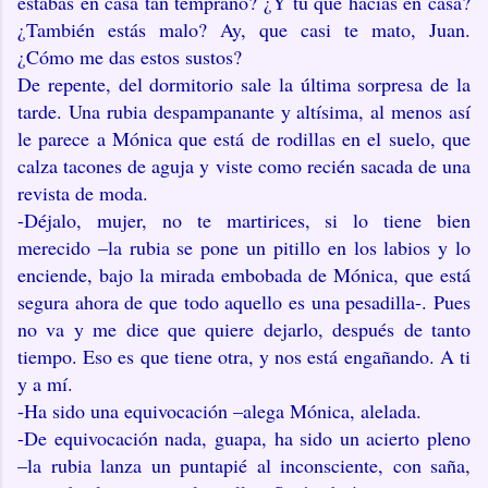
estabas en casa tan temprano? ¿Y tú qué hacías en casa?
¿También estás malo? Ay, que casi te mato, Juan.
¿Cómo me das estos sustos?
De repente, del dormitorio sale la última sorpresa de la
tarde. Una rubia despampanante y altísima, al menos así
le parece a Mónica que está de rodillas en el suelo, que
calza tacones de aguja y viste como recién sacada de una
revista de moda.
-Déjalo, mujer, no te martirices, si lo tiene bien
merecido –la rubia se pone un pitillo en los labios y lo
enciende, bajo la mirada embobada de Mónica, que está
segura ahora de que todo aquello es una pesadilla-. Pues
no va y me dice que quiere dejarlo, después de tanto
tiempo. Eso es que tiene otra, y nos está engañando. A ti
y a mí.
-Ha sido una equivocación –alega Mónica, alelada.
-De equivocación nada, guapa, ha sido un acierto pleno
–la rubia lanza un puntapié al inconsciente, con saña,