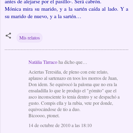
antes de alejarse por el pasillo-. Será cabrón.
Mónica mira su marido, y a la sartén caída al lado. Y a
su marido de nuevo, y a la sartén…
Mis relatos
Natàlia Tàrraco
ha dicho que…
C
Aciertas Teresiña, de pleno con este relato,
o
aplauso al sartenazo en toos los morros de Juan,
m
Don idem. Se equivocó la paloma que no era la
e
ensaladilla lo que le produjo el "gómito" que el
asco inconsciente lo tenía dentro y se despachó a
n
gusto. Compis ella y la rubia, vete por donde,
t
equivocándose de tío a duo.
a
Bicoooo, ptonet.
r
14 de octubre de 2010 a las 18:10
i