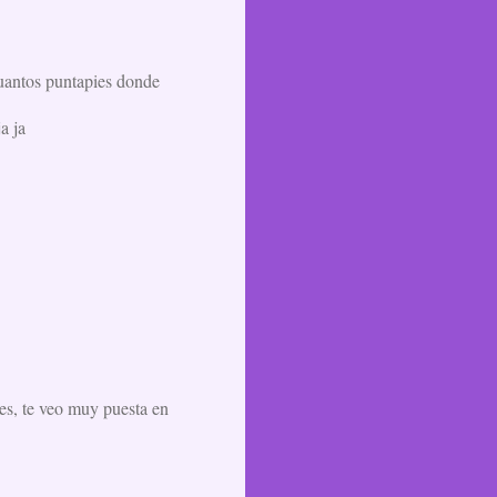
cuantos puntapies donde
a ja
des, te veo muy puesta en