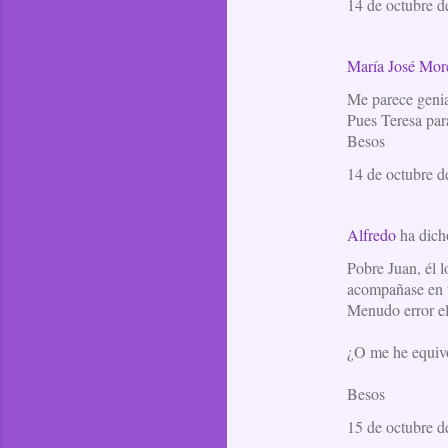
14 de octubre d
María José Mor
Me parece genial
Pues Teresa par
Besos
14 de octubre d
Alfredo
ha dic
Pobre Juan, él l
acompañase en t
Menudo error el
¿O me he equiv
Besos
15 de octubre d