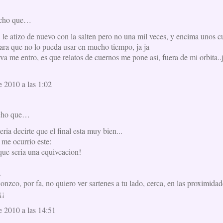
icho que…
 le atizo de nuevo con la salten pero no una mil veces, y encima unos 
para que no lo pueda usar en mucho tiempo, ja ja
 me entro, es que relatos de cuernos me pone asi, fuera de mi orbita..j
e 2010 a las 1:02
cho que…
eria decirte que el final esta muy bien...
e me ocurrio este:
í que seria una equivcacion!
.
 conzco, por fa, no quiero ver sartenes a tu lado, cerca, en las proximida
¡¡
e 2010 a las 14:51