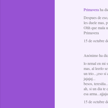
Primavera
ha d
Despues de eso,
les duele mas, 
Ohh que mala uva
Primavera
15 de octubre d
Anónimo ha di
lo nrmal en mi s
mas, al leerlo s
un trio...¡eso s
jajajaj...
besos, teresiña..
ah, si un dia te
esa arma...ajjaja
15 de octubre d