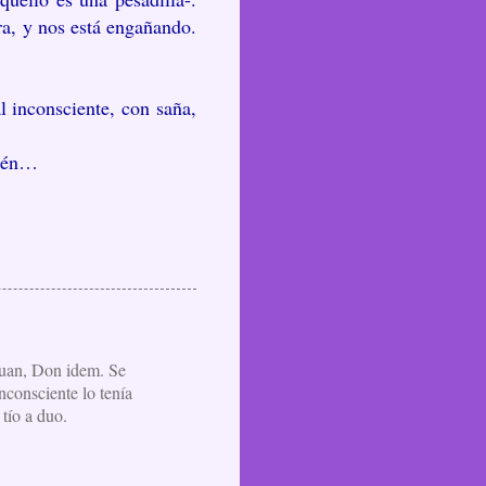
ra, y nos está engañando.
l inconsciente, con saña,
rtén…
 Juan, Don idem. Se
nconsciente lo tenía
tío a duo.