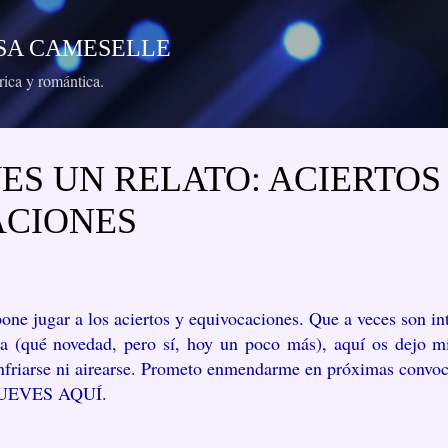
Ir al contenido principal
RESA CAMESELLE
órica y romántica.
ES UN RELATO: ACIERTOS
ACIONES
one jugar a los aciertos y equivocaciones. Que a veces son i
qué novedad, pero sí, hoy un poco más), aquí os dejo mi 
nfriarse ni airearse. Prometo enmendarme en próximas convoc
UEVES AQUÍ.