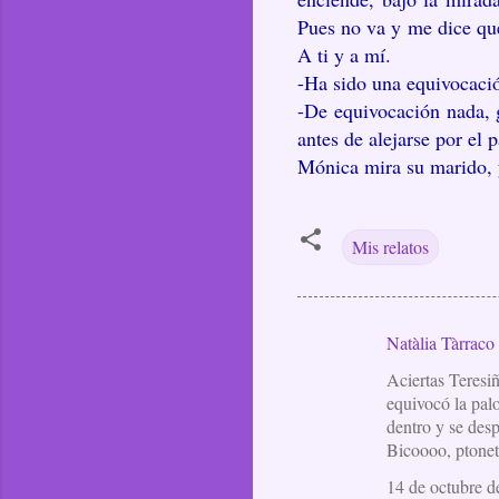
Pues no va y me dice que
A ti y a mí.
-Ha sido una equivocaci
-De equivocación nada, g
antes de alejarse por el p
Mónica mira su marido, y
Mis relatos
Natàlia Tàrraco
C
Aciertas Teresiñ
o
equivocó la palo
m
dentro y se desp
e
Bicoooo, ptonet
n
14 de octubre d