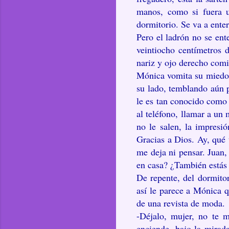
manos, como si fuera un
dormitorio. Se va a enter
Pero el ladrón no se ent
veintiocho centímetros 
nariz y ojo derecho comi
Mónica vomita su miedo, y
su lado, temblando aún p
le es tan conocido como 
al teléfono, llamar a un 
no le salen, la impresi
Gracias a Dios. Ay, qué 
me deja ni pensar. Juan
en casa? ¿También estás
De repente, del dormitor
así le parece a Mónica q
de una revista de moda.
-Déjalo, mujer, no te m
enciende, bajo la mirad