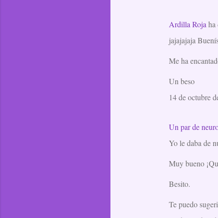
t
a
Ardilla Roja
ha 
r
jajajajaja Buen
i
o
Me ha encantad
s
Un beso
14 de octubre d
Un par de neuro
Yo le daba de nu
Muy bueno ¡Qué
Besito.
Te puedo sugerir