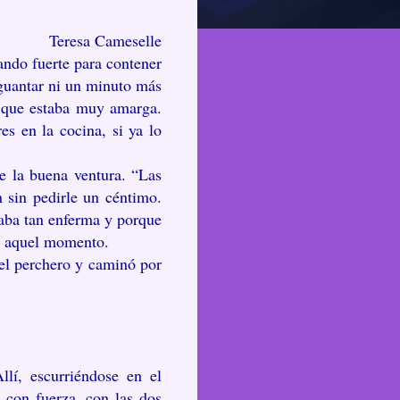
Teresa Cameselle
ando fuerte para contener
aguantar ni un minuto más
la que estaba muy amarga.
s en la cocina, si ya lo
e la buena ventura. “Las
n sin pedirle un céntimo.
staba tan enferma y porque
en aquel momento.
 el perchero y caminó por
llí, escurriéndose en el
 con fuerza, con las dos