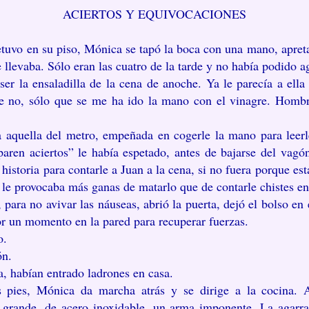
ACIERTOS Y EQUIVOCACIONES
tuvo en su piso, Mónica se tapó la boca con una mano, apret
e llevaba. Sólo eran las cuatro de la tarde y no había podido 
 ser la ensaladilla de la cena de anoche. Ya le parecía a el
ue no, sólo que se me ha ido la mano con el vinagre. Hombre
a aquella del metro, empeñada en cogerle la mano para leerl
aren aciertos” le había espetado, antes de bajarse del vagó
 historia para contarle a Juan a la cena, si no fuera porque e
ue le provocaba más ganas de matarlo que de contarle chistes 
para no avivar las náuseas, abrió la puerta, dejó el bolso en
or un momento en la pared para recuperar fuerzas.
o.
ón.
a, habían entrado ladrones en casa.
 pies, Mónica da marcha atrás y se dirige a la cocina. A
én grande, de acero inoxidable, un arma imponente. La agarra