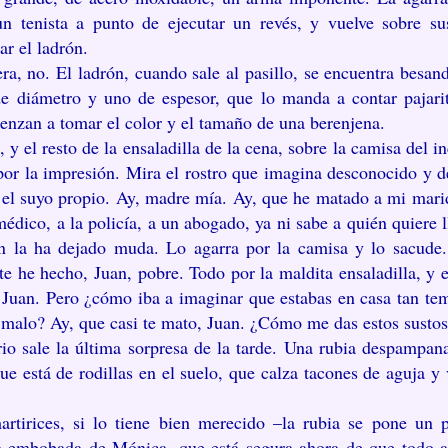
 tenista a punto de ejecutar un revés, y vuelve sobre su
ar el ladrón.
era, no. El ladrón, cuando sale al pasillo, se encuentra besan
de diámetro y uno de espesor, que lo manda a contar pajarit
enzan a tomar el color y el tamaño de una berenjena.
 el resto de la ensaladilla de la cena, sobre la camisa del in
or la impresión. Mira el rostro que imagina desconocido y d
el suyo propio. Ay, madre mía. Ay, que he matado a mi marid
médico, a la policía, a un abogado, ya ni sabe a quién quiere l
ón la ha dejado muda. Lo agarra por la camisa y lo sacude. 
te he hecho, Juan, pobre. Todo por la maldita ensaladilla, y e
, Juan. Pero ¿cómo iba a imaginar que estabas en casa tan te
 malo? Ay, que casi te mato, Juan. ¿Cómo me das estos susto
io sale la última sorpresa de la tarde. Una rubia despampan
ue está de rodillas en el suelo, que calza tacones de aguja y
artirices, si lo tiene bien merecido –la rubia se pone un pi
a embobada de Mónica, que está segura ahora de que todo aq