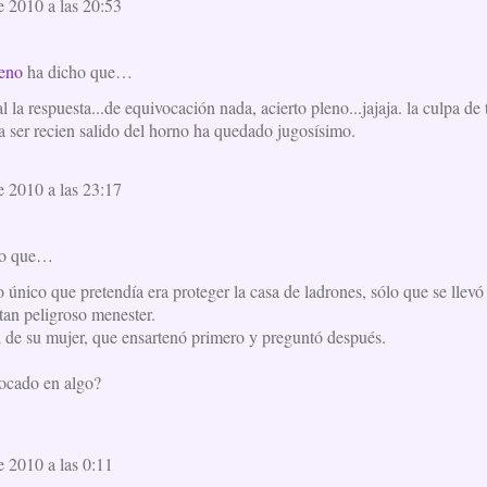
e 2010 a las 20:53
eno
ha dicho que…
 la respuesta...de equivocación nada, acierto pleno...jajaja. la culpa de 
a ser recien salido del horno ha quedado jugosísimo.
e 2010 a las 23:17
ho que…
o único que pretendía era proteger la casa de ladrones, sólo que se llevó 
an peligroso menester.
 de su mujer, que ensartenó primero y preguntó después.
ocado en algo?
e 2010 a las 0:11