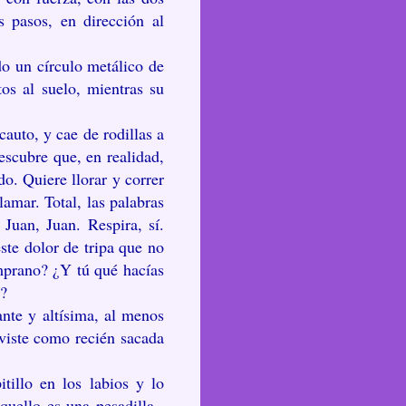
s pasos, en dirección al
do un círculo metálico de
os al suelo, mientras su
cauto, y cae de rodillas a
escubre que, en realidad,
o. Quiere llorar y correr
lamar. Total, las palabras
Juan, Juan. Respira, sí.
ste dolor de tripa que no
mprano? ¿Y tú qué hacías
s?
ante y altísima, al menos
 viste como recién sacada
tillo en los labios y lo
uello es una pesadilla-.