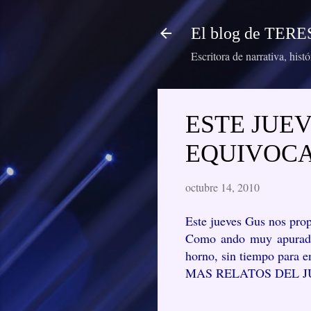
El blog de TE
Escritora de narrativa, hist
ESTE JUEV
EQUIVOC
octubre 14, 2010
Este jueves Gus nos prop
Como ando muy apurada (
horno, sin tiempo para e
MAS RELATOS DEL J