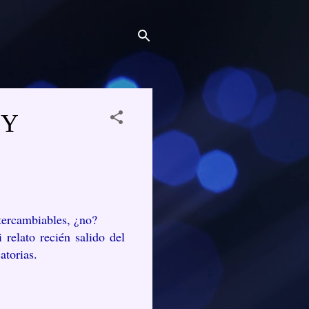
 Y
ntercambiables, ¿no?
relato recién salido del
atorias.