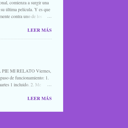
ional, comienza a surgir una
 su última película. Y es que
mente contra uno de los
el que lo mejor que puedes
LEER MÁS
ner mucha caradura para
momento. Y por eso, porque
l. A quien le interese ya sabe
es una película para
cuatro días después de ir ...
IE MI RELATO Viernes,
aso de funcionamiento: 1.
artes 1 incluido. 2. Me
a de blogs participantes. 3. Y
LEER MÁS
ntario, un saludo, una
mos para que nos lean,
oma en los caminos, los
cobas, zombies y vampiros
HALLOBLOGWEEN 2011