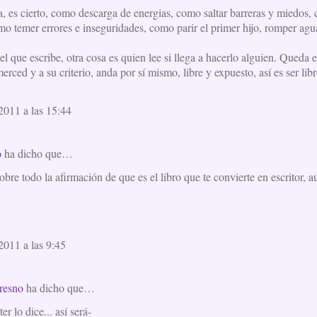
a, es cierto, como descarga de energias, como saltar barreras y miedos,
o temer errores e inseguridades, como parir el primer hijo, romper agua
l que escribe, otra cosa es quien lee si llega a hacerlo alguien. Queda 
 merced y a su criterio, anda por sí mismo, libre y expuesto, así es ser lib
2011 a las 15:44
o
ha dicho que…
sobre todo la afirmación de que es el libro que te convierte en escritor, a
2011 a las 9:45
resno
ha dicho que…
er lo dice... así será-