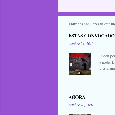
Entradas populares de este bl
ESTAS CONVOCADO
octubre 24, 2010
Dicen por
a nadie l
vivos, mu
falta añad
lo han bu
general. 
difuntos.
AGORA
las manta
octubre 20, 2009
eso que le
Zombies..