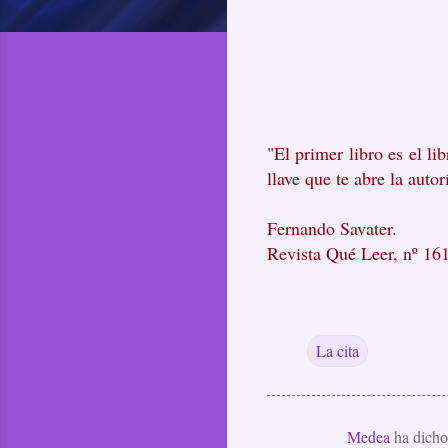
"El primer libro es el li
llave que te abre la auto
Fernando Savater.
Revista Qué Leer, nº 161
La cita
Medea
ha dich
C