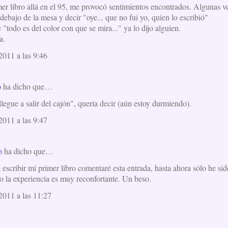
er libro allá en el 95, me provocó sentimientos encontrados. Algunas ve
ebajo de la mesa y decir "oye... que no fui yo, quien lo escribió"
e "todo es del color con que se mira..." ya lo dijo alguien.
a.
2011 a las 9:46
o
ha dicho que…
egue a salir del cajón", quería decir (aún estoy durmiendo).
2011 a las 9:47
o
ha dicho que…
scribir mi primer libro comentaré esta entrada, hasta ahora sólo he sid
ro la experiencia es muy reconfortante. Un beso.
2011 a las 11:27