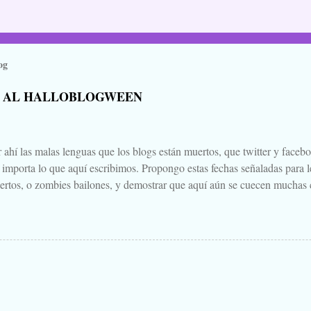
og
 AL HALLOBLOGWEEN
 ahí las malas lenguas que los blogs están muertos, que twitter y faceb
e importa lo que aquí escribimos. Propongo estas fechas señaladas para l
ertos, o zombies bailones, y demostrar que aquí aún se cuecen muchas c
ir a la olla algún ojo de sapo, mandrágora, y sangre de virgen nacida baj
scado. Comienza el .... Os convoco a todos, amigos, conocidos, amigos
Cuéntanos tu historia para morirnos de miedo este largo fin de semana de
 Aquella que te contaba tu abuela, la del campamento, la que le gustaba
s para que te mearas en la cama. O invéntate una, que tú puedes. Tambi
 paso a un amigo de tu primo el de Soria, aquello que una vez viste, o cre
.