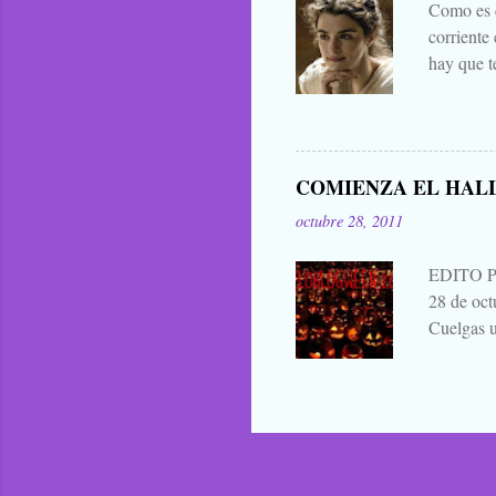
Como es c
corriente
hay que t
mejores d
decir cua
publicar 
me parece 
COMIENZA EL HAL
que para 
octubre 28, 2011
contarla, 
EDITO 
28 de oc
Cuelgas u
avisas dej
a continu
alabanza,
¿verdad? 
duendes s
bailan d