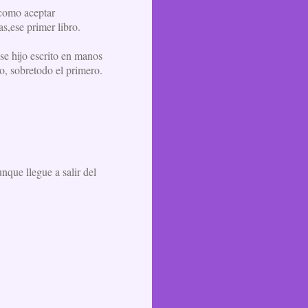
 como aceptar
s,ese primer libro.
ese hijo escrito en manos
ro, sobretodo el primero.
unque llegue a salir del