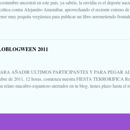
ostumbre ancestral en este país, ya sabéis, la envidia es el deporte nac
 crítica contra Alejandro Amenábar, aprovechando el reciente estreno de
ener muy poquita vergüenza para publicar un libro arremetiendo frontal
irectores de cine que hay o ha habido en este país, uno que hace cine d
ndo sales de la sala es "no parece cine español", decía, que hay que te
un librillo, libelo, panfleto, contra Alejandro Amenábar justo en este 
una bajeza, ni voy a hablar del "libro", ni de su autor, ni de su editoria
LOBLOGWEEN 2011
eso está Google. Tampoco quiero hablar mucho de "Agora", porque no 
es para verla, para sufrirla y para pensarla, como llevo yo pensando, aún 
PARA AÑADIR ULTIMOS PARTICIPANTES Y PARA PEGAR AL P
tubre de 2011, 12 horas, comienza nuestra FIESTA TERRORIFICA Rep
n relato macabro-espantoso-aterrador en tu blog, tienes plazo hasta el m
ando un mensaje en esta entrada. Procuraré ir actualizando al pie la list
ación vas saltando de blog en blog, de relato en relato, dejando un come
 lo que te parezca, pero dejando constancia de tu lectura. Todos escribi
Pues eso. Venga, la noche de brujas se acerca, la Santa Compaña se as
e esconden en los bosques, las brujas sobrevuelan el pueblo en sus es
anzas macabras en los cementerios... Ya está aquí... Ya llegó... 