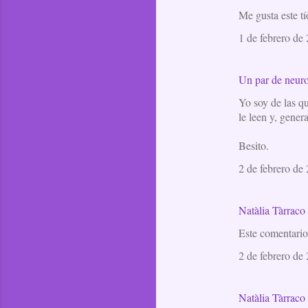
Me gusta este tí
o
m
1 de febrero de 
e
n
Un par de neuro
t
Yo soy de las q
a
le leen y, gener
r
Besito.
i
2 de febrero de 
o
s
Natàlia Tàrraco
Este comentario 
2 de febrero de 
Natàlia Tàrraco