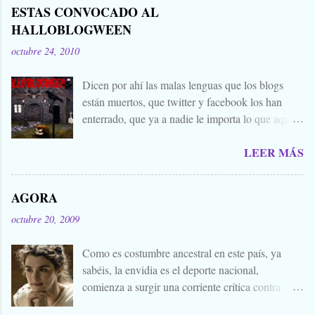
ESTAS CONVOCADO AL
HALLOBLOGWEEN
octubre 24, 2010
Dicen por ahí las malas lenguas que los blogs
están muertos, que twitter y facebook los han
enterrado, que ya a nadie le importa lo que aquí
escribimos. Propongo estas fechas señaladas para
LEER MÁS
levantar nuestros blogs, sean vivos, muertos, o
zombies bailones, y demostrar que aquí aún se
cuecen muchas cosas interesantes, y si hace falta
AGORA
añadir a la olla algún ojo de sapo, mandrágora, y
octubre 20, 2009
sangre de virgen nacida bajo la luna llena, sea.
Ellos se lo han buscado. Comienza el .... Os
Como es costumbre ancestral en este país, ya
convoco a todos, amigos, conocidos, amigos de
sabéis, la envidia es el deporte nacional,
amigos, blogueros en general. Cuéntanos tu
comienza a surgir una corriente crítica contra
historia para morirnos de miedo este largo fin de
Alejandro Amenábar, aprovechando el reciente
semana de todos los santos y fieles difuntos.