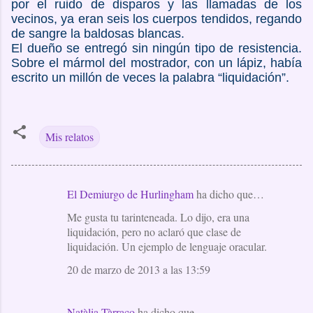
por el ruido de disparos y las llamadas de los
vecinos, ya eran seis los cuerpos tendidos, regando
de sangre la baldosas blancas.
El dueño se entregó sin ningún tipo de resistencia.
Sobre el mármol del mostrador, con un lápiz, había
escrito un millón de veces la palabra “liquidación”.
Mis relatos
El Demiurgo de Hurlingham
ha dicho que…
C
Me gusta tu tarinteneada. Lo dijo, era una
o
liquidación, pero no aclaró que clase de
m
liquidación. Un ejemplo de lenguaje oracular.
e
20 de marzo de 2013 a las 13:59
n
t
Natàlia Tàrraco
ha dicho que…