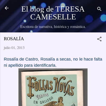
Ir al contenido principal
El blog de TERESA
CAMESELLE
Escritora de narrativa, histórica y romántica.
ROSALÍA
julio 01, 2013
Rosalía de Castro, Rosalía a secas, no le hace falta
ni apellido para identificarla.