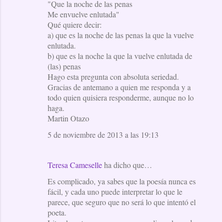
"Que la noche de las penas
e
Me envuelve enlutada"
Qué quiere decir:
n
a) que es la noche de las penas la que la vuelve
t
enlutada.
a
b) que es la noche la que la vuelve enlutada de
(las) penas
r
Hago esta pregunta con absoluta seriedad.
i
Gracias de antemano a quien me responda y a
o
todo quien quisiera responderme, aunque no lo
haga.
s
Martin Otazo
5 de noviembre de 2013 a las 19:13
Teresa Cameselle
ha dicho que…
Es complicado, ya sabes que la poesía nunca es
fácil, y cada uno puede interpretar lo que le
parece, que seguro que no será lo que intentó el
poeta.