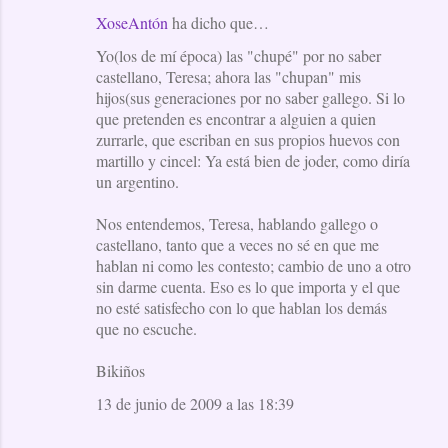
XoseAntón
ha dicho que…
C
Yo(los de mí época) las "chupé" por no saber
o
castellano, Teresa; ahora las "chupan" mis
m
hijos(sus generaciones por no saber gallego. Si lo
e
que pretenden es encontrar a alguien a quien
zurrarle, que escriban en sus propios huevos con
n
martillo y cincel: Ya está bien de joder, como diría
t
un argentino.
a
Nos entendemos, Teresa, hablando gallego o
r
castellano, tanto que a veces no sé en que me
i
hablan ni como les contesto; cambio de uno a otro
o
sin darme cuenta. Eso es lo que importa y el que
no esté satisfecho con lo que hablan los demás
s
que no escuche.
Bikiños
13 de junio de 2009 a las 18:39