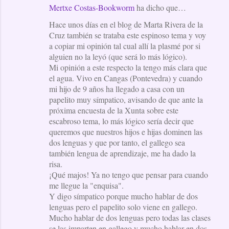
Mertxe Costas-Bookworm
ha dicho que…
Hace unos días en el blog de Marta Rivera de la
Cruz también se trataba este espinoso tema y voy
a copiar mi opinión tal cual allí la plasmé por si
alguien no la leyó (que será lo más lógico).
Mi opinión a este respecto la tengo más clara que
el agua. Vivo en Cangas (Pontevedra) y cuando
mi hijo de 9 años ha llegado a casa con un
papelito muy símpatico, avisando de que ante la
próxima encuesta de la Xunta sobre este
escabroso tema, lo más lógico sería decir que
queremos que nuestros hijos e hijas dominen las
dos lenguas y que por tanto, el gallego sea
también lengua de aprendizaje, me ha dado la
risa.
¡Qué majos! Ya no tengo que pensar para cuando
me llegue la "enquisa".
Y digo símpatico porque mucho hablar de dos
lenguas pero el papelito solo viene en gallego.
Mucho hablar de dos lenguas pero todas las clases
se las imparten en gallego y mucho hablar en dos