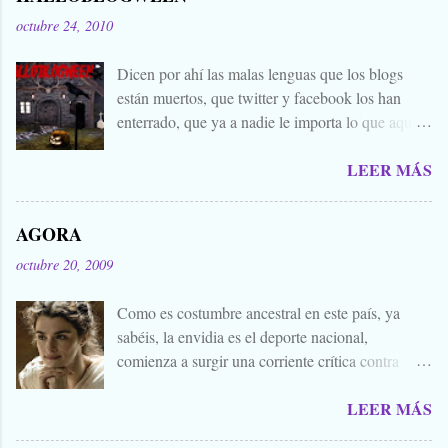
octubre 24, 2010
Dicen por ahí las malas lenguas que los blogs
están muertos, que twitter y facebook los han
enterrado, que ya a nadie le importa lo que aquí
escribimos. Propongo estas fechas señaladas para
LEER MÁS
levantar nuestros blogs, sean vivos, muertos, o
zombies bailones, y demostrar que aquí aún se
cuecen muchas cosas interesantes, y si hace falta
AGORA
añadir a la olla algún ojo de sapo, mandrágora, y
octubre 20, 2009
sangre de virgen nacida bajo la luna llena, sea.
Ellos se lo han buscado. Comienza el .... Os
Como es costumbre ancestral en este país, ya
convoco a todos, amigos, conocidos, amigos de
sabéis, la envidia es el deporte nacional,
amigos, blogueros en general. Cuéntanos tu
comienza a surgir una corriente crítica contra
historia para morirnos de miedo este largo fin de
Alejandro Amenábar, aprovechando el reciente
semana de todos los santos y fieles difuntos.
LEER MÁS
estreno de su última película. Y es que hay que
Aquella que te contaba tu abuela, la del
tener muy poquita vergüenza para publicar un
campamento, la que le gustaba susurrarte a tu