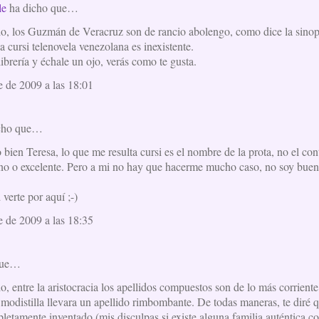
le
ha dicho que…
, los Guzmán de Veracruz son de rancio abolengo, como dice la sinops
 cursi telenovela venezolana es inexistente.
ibrería y échale un ojo, verás como te gusta.
 de 2009 a las 18:01
cho que…
bien Teresa, lo que me resulta cursi es el nombre de la prota, no el con
no o excelente. Pero a mi no hay que hacerme mucho caso, no soy buen 
verte por aquí ;-)
 de 2009 a las 18:35
que…
 entre la aristocracia los apellidos compuestos son de lo más corriente
modistilla llevara un apellido rimbombante. De todas maneras, te diré 
letamente inventado (mis disculpas si existe alguna familia auténtica c