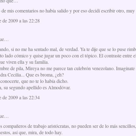
cho que…
 de mis comentarios no había salido y por eso decidí escribir otro, muy
 de 2009 a las 22:28
que…
ando, si no me ha sentado mal, de verdad. Ya te dije que se lo puse ri
rto lado cómico y quise jugar un poco con el tópico. El contraste entre e
que viven ella y su familia.
mbre de pila, Mireya no me parece tan culebrón venezolano. Imagínate s
ndra Cecilia... Que es broma, ¿eh?
conocerte, que no te lo había dicho.
, su segundo apellido es Almodóvar.
 de 2009 a las 22:34
que…
 compañeros de trabajo aristócratas, no pueden ser de lo más sencillos,
stos, así que, mira, de todo hay.