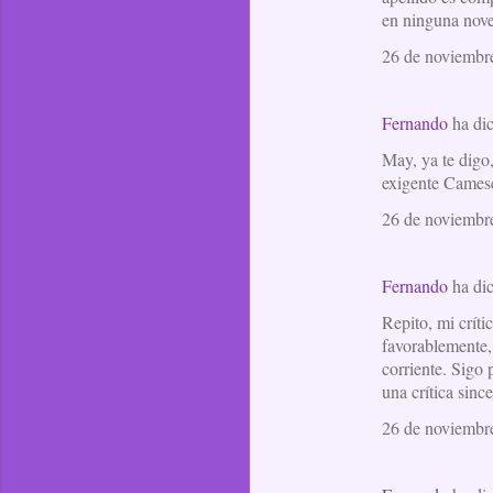
en ninguna nove
26 de noviembre
Fernando
ha di
May, ya te digo,
exigente Camese
26 de noviembre
Fernando
ha di
Repito, mi críti
favorablemente,
corriente. Sigo 
una crítica sinc
26 de noviembre