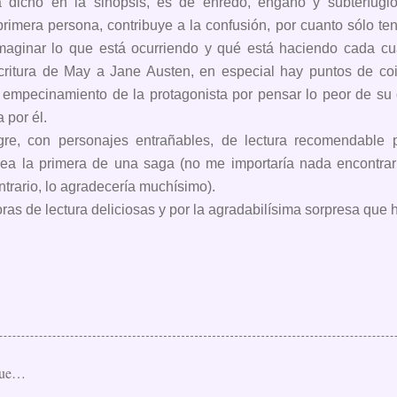
a dicho en la sinopsis, es de enredo, engaño y subterfugi
primera persona, contribuye a la confusión, por cuanto sólo t
maginar lo que está ocurriendo y qué está haciendo cada 
critura de May a Jane Austen, en especial hay puntos de coi
l empecinamiento de la protagonista por pensar lo peor de su 
 por él.
egre, con personajes entrañables, de lectura recomendable
sea la primera de una saga (no me importaría nada encontrar
trario, lo agradecería muchísimo).
as de lectura deliciosas y por la agradabilísima sorpresa que ha
que…