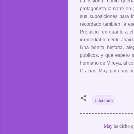
La historia, como qued
protagonista la narre en 
sus suposiciones para i
recordado también la es
Prejuicio" en cuanto a e
irremediablemente atraída
Una bonita historia, al
públicos, y que espero 
hermano de Mireya, al con
Gracias, May, por unas hor
Literatura
May
ha dicho 
C