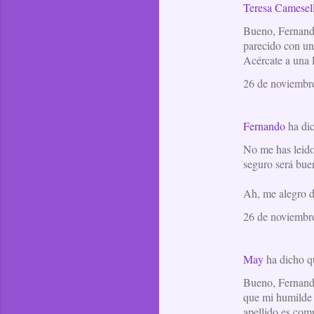
Teresa Camesel
Bueno, Fernando
parecido con una
Acércate a una l
26 de noviembre
Fernando
ha di
No me has leido 
seguro será bue
Ah, me alegro d 
26 de noviembre
May
ha dicho 
Bueno, Fernando,
que mi humilde 
apellido es comp