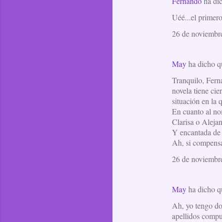
Fernando
ha di
Uéé...el primero
26 de noviembre
May
ha dicho 
Tranquilo, Fern
novela tiene cie
situación en la 
En cuanto al no
Clarisa o Aleja
Y encantada de 
Ah, si compensa
26 de noviembre
May
ha dicho 
Ah, yo tengo dos
apellidos compue