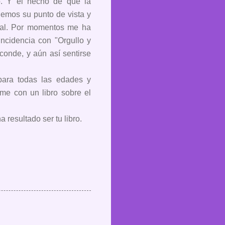
o. Y el hecho de que la
enemos su punto de vista y
cual. Por momentos me ha
ncidencia con "Orgullo y
conde, y aún así sentirse
 para todas las edades y
me con un libro sobre el
 resultado ser tu libro.