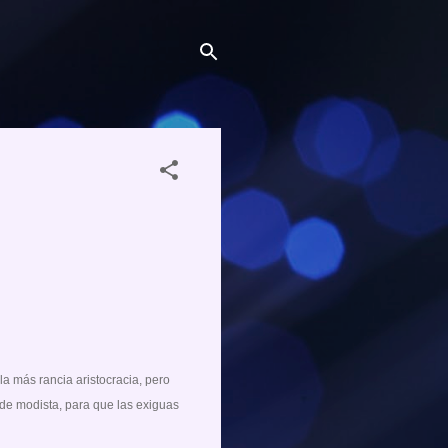
a más rancia aristocracia, pero
 de modista, para que las exiguas