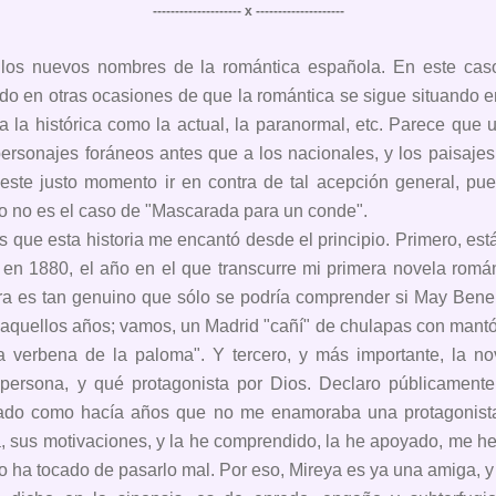
-------------------- x --------------------
los nuevos nombres de la romántica española. En este cas
o en otras ocasiones de que la romántica se sigue situando e
ea la histórica como la actual, la paranormal, etc. Parece que
 personajes foráneos antes que a los nacionales, y los paisajes
este justo momento ir en contra de tal acepción general, pu
o no es el caso de "Mascarada para un conde".
s que esta historia me encantó desde el principio. Primero, es
 en 1880, el año en el que transcurre mi primera novela romá
ra es tan genuino que sólo se podría comprender si May Benei
en aquellos años; vamos, un Madrid "cañí" de chulapas con mantón
a verbena de la paloma". Y tercero, y más importante, la no
 persona, y qué protagonista por Dios. Declaro públicame
do como hacía años que no me enamoraba una protagonista
, sus motivaciones, y la he comprendido, la he apoyado, me he
 ha tocado de pasarlo mal. Por eso, Mireya es ya una amiga, y 