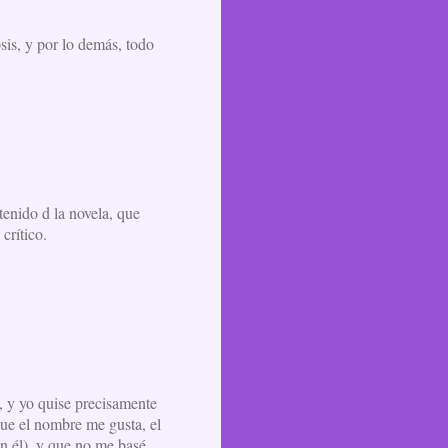
is, y por lo demás, todo
tenido d la novela, que
crítico.
, y yo quise precisamente
que el nombre me gusta, el
on él), y que no me basé