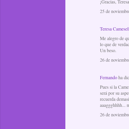
¡Gracias, Teres
o
m
25 de noviembre
e
n
Teresa Camesel
t
Me alegro de qu
a
lo que de verdad
Un beso.
r
i
26 de noviembre
o
s
Fernando
ha di
Pues si la Came
será por su aspe
recuerda demasi
aaaggghhhh... m
26 de noviembre