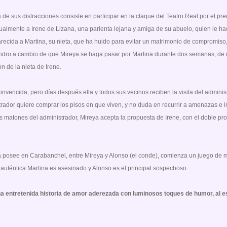
 de sus distracciones consiste en participar en la claque del Teatro Real por el prec
ualmente a Irene de Lizana, una parienta lejana y amiga de su abuelo, quien le h
recida a Martina, su nieta, que ha huido para evitar un matrimonio de compromiso,
andro a cambio de que Mireya se haga pasar por Martina durante dos semanas, d
n de la nieta de Irene.
onvencida, pero días después ella y todos sus vecinos reciben la visita del adminis
trador quiere comprar los pisos en que viven, y no duda en recurrir a amenazas e i
s matones del administrador, Mireya acepta la propuesta de Irene, con el doble pro
na posee en Carabanchel, entre Mireya y Alonso (el conde), comienza un juego de 
auténtica Martina es asesinado y Alonso es el principal sospechoso.
 entretenida historia de amor aderezada con luminosos toques de humor, al es