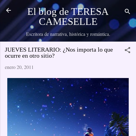
Ir al contenido principal
El blog de TERESA
CAMESELLE
Escritora de narrativa, histórica y romántica.
JUEVES LITERARIO: ¿Nos importa lo que
ocurre en otro sitio?
enero 20, 2011