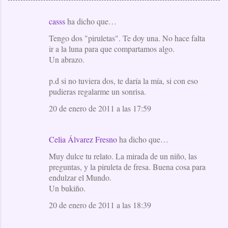
casss
ha dicho que…
C
Tengo dos "piruletas". Te doy una. No hace falta
o
ir a la luna para que compartamos algo.
m
Un abrazo.
e
p.d si no tuviera dos, te daría la mía, si con eso
n
pudieras regalarme un sonrisa.
t
20 de enero de 2011 a las 17:59
a
r
i
Celia Álvarez Fresno
ha dicho que…
o
Muy dulce tu relato. La mirada de un niño, las
preguntas, y la piruleta de fresa. Buena cosa para
s
endulzar el Mundo.
Un bukiño.
20 de enero de 2011 a las 18:39