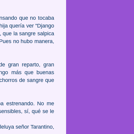
ensando que no tocaba
hija quería ver "Django
 que la sangre salpica
. Pues no hubo manera,
e gran reparto, gran
 tengo más que buenas
s chorros de sangre que
ba estrenando. No me
ensibles, sí, qué se le
leluya señor Tarantino,