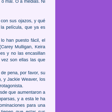
n o mal. O a medias. Ni
 con sus ojazos, y qué
la película, que ya es
o han puesto fácil, el
(Carey Mulligan, Keira
es y no las encasillan
l vez son ellas las que
de pena, por favor, su
, y Jackie Weaver, los
rotagonista.
desde que aumentaron a
parsas, y a esta le ha
nominaciones para una
 tienen que estar sus