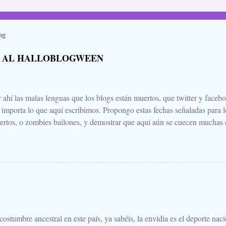
og
 AL HALLOBLOGWEEN
 ahí las malas lenguas que los blogs están muertos, que twitter y faceb
e importa lo que aquí escribimos. Propongo estas fechas señaladas para l
ertos, o zombies bailones, y demostrar que aquí aún se cuecen muchas c
ir a la olla algún ojo de sapo, mandrágora, y sangre de virgen nacida baj
scado. Comienza el .... Os convoco a todos, amigos, conocidos, amigos
Cuéntanos tu historia para morirnos de miedo este largo fin de semana de
 Aquella que te contaba tu abuela, la del campamento, la que le gustaba
s para que te mearas en la cama. O invéntate una, que tú puedes. Tambi
 paso a un amigo de tu primo el de Soria, aquello que una vez viste, o cre
.
ostumbre ancestral en este país, ya sabéis, la envidia es el deporte nac