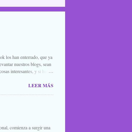
ook los han enterrado, que ya
evantar nuestros blogs, sean
osas interesantes, y si hace
o la luna llena, sea. Ellos se
LEER MÁS
 de amigos, blogueros en
 todos los santos y fieles
 susurrarte a tu hermano bajo
én vale esa leyenda urbana,
íste ver, o oíste...
ional, comienza a surgir una