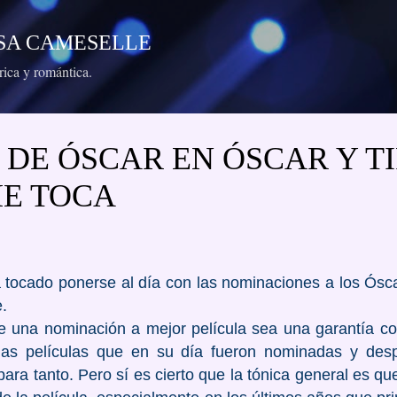
Ir al contenido principal
RESA CAMESELLE
órica y romántica.
 DE ÓSCAR EN ÓSCAR Y T
E TOCA
 tocado ponerse al día con las nominaciones a los Ósca
e.
 una nominación a mejor película sea una garantía c
has películas que en su día fueron nominadas y des
ra tanto. Pero sí es cierto que la tónica general es q