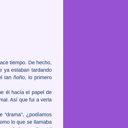
hace tiempo. De hecho,
ue ya estaban tardando
l tan ñoño, lo primero
e él hacía el papel de
al. Así que fui a verla
 de "drama", ¿podíamos
como lo que se llamaba