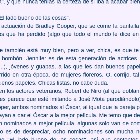
a", y que nunca tenías la certeza de si iba a acabar bie
El lado bueno de las cosas".
 actuación de Bradley Cooper, que se come la pantalla
ilos que ha perdido (algo que todo el mundo le dice en 
 también está muy bien, pero a ver, chica, es que te l
 bombón. Jennifer es de esta generación de actrices 
t...), jóvenes y guapas, a las que les dan buenos papel
ido en otra época, de mujeres floreros. O, corrijo, ta
enos papeles. Chicas listas, no cabe duda.
n los actores veteranos, Robert de Niro (al que doblan 
ces parece que esté imitando a José Mota parodiándolo)
er, ambos nominados al Óscar, al igual que la pareja p
vayan a dar el Óscar a la mejor película. Me temo que 
son nominados a mejor película, algunas solo van de com
no es de despreciar, ocho nominaciones son mucha 
o "El lado bueno de las cosas", así que contentos