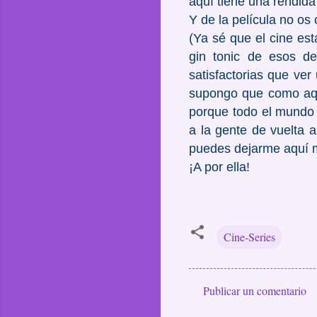
aquí tiene una rendid
Y de la película no os
(Ya sé que el cine est
gin tonic de esos d
satisfactorias que ve
supongo que como aquí
porque todo el mundo 
a la gente de vuelta a
puedes dejarme aquí m
¡A por ella!
Cine-Series
Publicar un comentario
C