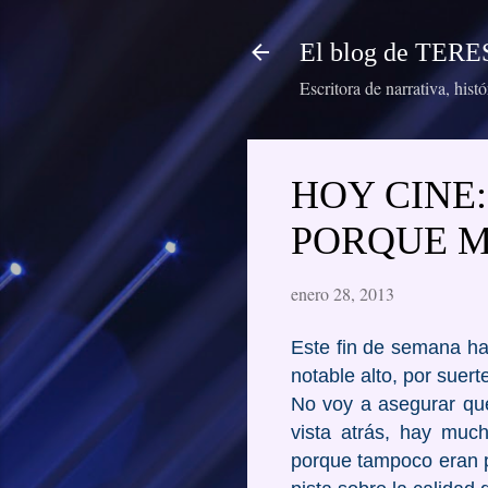
El blog de TE
Escritora de narrativa, hist
HOY CINE:
PORQUE M
enero 28, 2013
Este fin de semana ha
notable alto, por suert
No voy a asegurar que
vista atrás, hay muc
porque tampoco eran pa