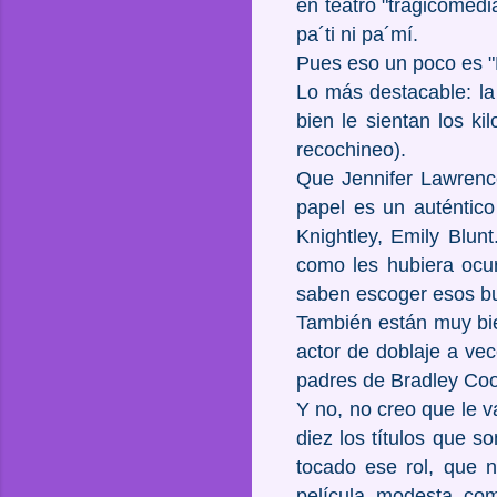
en teatro "tragicomedi
pa´ti ni pa´mí.
Pues eso un poco es "
Lo más destacable: la
bien le sientan los k
recochineo).
Que Jennifer Lawrence
papel es un auténtico
Knightley, Emily Blun
como les hubiera ocurr
saben escoger esos bu
También están muy bie
actor de doblaje a ve
padres de Bradley Coop
Y no, no creo que le 
diez los títulos que 
tocado ese rol, que 
película modesta com