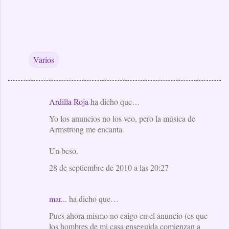
Varios
Ardilla Roja
ha dicho que…
C
Yo los anuncios no los veo, pero la música de
o
Armstrong me encanta.
m
e
Un beso.
n
28 de septiembre de 2010 a las 20:27
t
a
mar...
ha dicho que…
r
Pues ahora mismo no caigo en el anuncio (es que
i
los hombres de mi casa enseguida comienzan a